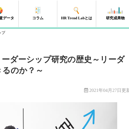
査データ
コラム
HR Trend Labとは
研究成果物
ップ
エンゲージメント
タレントマネジメント
組織開発
新人・若年層
人材開発・キャリア開発
採用・雇用
HRテック
マネジメント層
リーダーシップ
人事制度
経営・戦略
働き方改革
（41件）
（18件）
（11件）
（17件）
（35件）
（15件）
（32件）
（32件）
（10件）
（13件）
（10件）
（98件）
リーダーシップ研究の歴史～リーダ
きるのか？～
2021年04月27日更