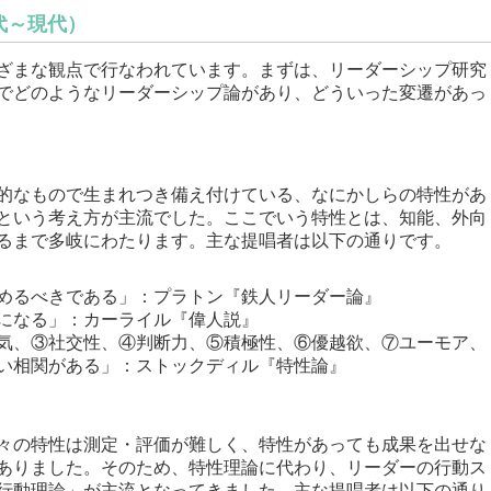
代～現代）
ざまな観点で行なわれています。まずは、リーダーシップ研究
までどのようなリーダーシップ論があり、どういった変遷があっ
天的なもので生まれつき備え付けている、なにかしらの特性があ
という考え方が主流でした。ここでいう特性とは、知能、外向
るまで多岐にわたります。主な提唱者は以下の通りです。
めるべきである」：プラトン『鉄人リーダー論』
になる」：カーライル『偉人説』
気、③社交性、④判断力、⑤積極性、⑥優越欲、⑦ユーモア、
い相関がある」：ストックディル『特性論』
人々の特性は測定・評価が難しく、特性があっても成果を出せな
ありました。そのため、特性理論に代わり、リーダーの行動ス
行動理論」が主流となってきました。主な提唱者は以下の通り