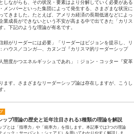
スとしながらも、その状況・要素はより分解していく必要がある
・メンバーといった集団によって発生する、さまざまな状況に
ってきました。たとえば、アメリカ経済の長期低迷などによっ
企業成長ができないという不安が高まる中で出てきた「カリス
す。下記のような理論が有名です。
信頼がリーダーには必要」「リーダーはビジョンを提示し、リ
：ハウス／コンガ―、カヌンゴ『カリスマ的リーダーシップ
人態度かつエネルギッシュであれ」：ジョン・コッター『変革
ります。さまざまなリーダーシップ論は存在しますが、こうし
す。
プ
シップ理論の歴史と近年注目される3種類の理論を解説
ップとは「指導力」や「統率力」を指します。本記事では3つの理論
ティック・サーバント・シェアド）を用いてわかりやすく解説しま