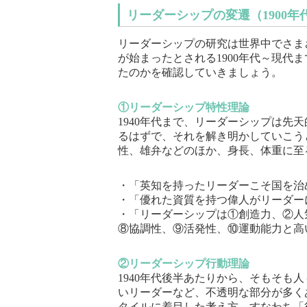
リーダーシップの変遷（1900年
リーダーシップの研究は世界中でさま
が始まったとされる1900年代～現代
たのかを確認していきましょう。
①リーダーシップ特性理論
1940年代まで、リーダーシップは先
るはずで、それを解き明かしていこう
性、雄弁などのほか、身長、体重に至
・「英知を持ったリーダーこそ国を治
・「優れた資質を持つ偉人がリーダー
・「リーダーシップは①創造力、②人
⑧協調性、⑨活発性、⑩運動能力と高
②リーダーシップ行動理論
1940年代後半あたりから、そもそも
いリーダーなど、不透明な部分が多く
タイルに着目した考え方、すなわち「