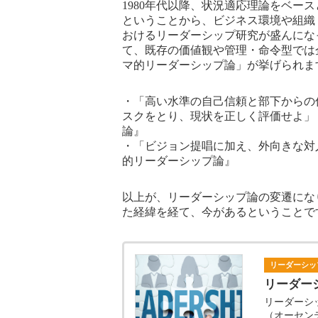
1980年代以降、状況適応理論をベー
ということから、ビジネス環境や組織
おけるリーダーシップ研究が盛んにな
て、既存の価値観や管理・命令型では
マ的リーダーシップ論」が挙げられま
・「高い水準の自己信頼と部下からの
スクをとり、現状を正しく評価せよ」
論』
・「ビジョン提唱に加え、外向きな対
的リーダーシップ論』
以上が、リーダーシップ論の変遷にな
た経緯を経て、今があるということで
リーダーシッ
リーダー
リーダーシ
（オーセン