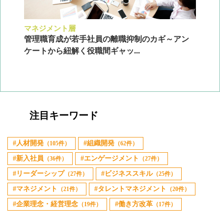
マネジメント層
採
ン
管理職育成が若手社員の離職抑制のカギ～アン
企
ケートから紐解く役職間ギャッ...
2
注目キーワード
人材開発
組織開発
（105件）
（62件）
新入社員
エンゲージメント
（36件）
（27件）
リーダーシップ
ビジネススキル
（27件）
（25件）
マネジメント
タレントマネジメント
（21件）
（20件）
企業理念・経営理念
働き方改革
（19件）
（17件）