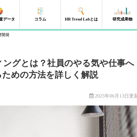
査データ
コラム
HR Trend Labとは
研究成果物
材開発
エンゲージメント
タレントマネジメント
組織開発
新人・若年層
人材開発・キャリア開発
採用・雇用
HRテック
マネジメント層
リーダーシップ
人事制度
経営・戦略
働き方改革
（41件）
（18件）
（11件）
（17件）
（35件）
（15件）
（32件）
（32件）
（10件）
（13件）
（10件）
（98件）
ィングとは？社員のやる気や仕事へ
るための方法を詳しく解説
2025年06月13日更