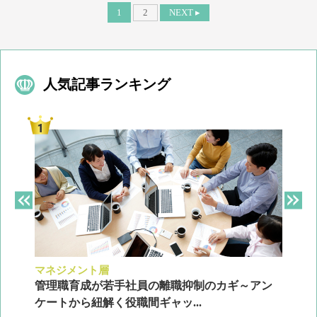
1
2
NEXT ▸
人気記事ランキング
マネジメント層
採
ン
管理職育成が若手社員の離職抑制のカギ～アン
企
ケートから紐解く役職間ギャッ...
2