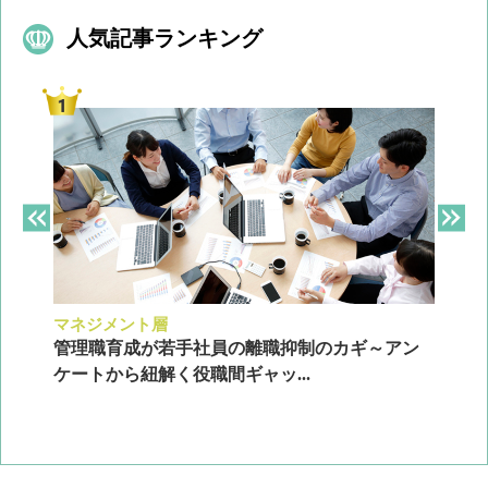
人気記事ランキング
マネジメント層
採
ン
管理職育成が若手社員の離職抑制のカギ～アン
企
ケートから紐解く役職間ギャッ...
2