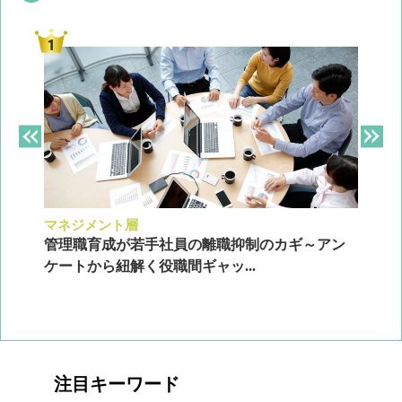
マネジメント層
採
ン
管理職育成が若手社員の離職抑制のカギ～アン
企
ケートから紐解く役職間ギャッ...
2
注目キーワード