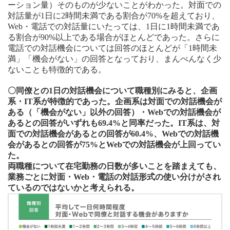
ーション量）そのものが少ないことがわかった。対面での
対話量が1日に2時間未満である割合が70%を超えており、
Web・電話での対話量にいたっては、1日に1時間未満であ
る割合が90%以上である場合がほとんどであった。さらに
電話での対話機会については回答のほとんどが「1時間未
満」「機会がない」の回答となっており、まんべんなく少
ないことも特徴的である。
〇同僚との1日の対話機会について職種別にみると、企画
系・IT系が特徴的であった。企画系は対面での対話機会が
ある（「機会がない」以外の回答）・Webでの対話機会が
あるとの回答がいずれも69.4%と同率だった。IT系は、対
面での対話機会があるとの回答が60.4%、Webでの対話機
会があるとの回答が75%とWebでの対話機会が上回ってい
た。
両職種について在宅勤務の日数が多いことを踏まえても、
業務ごとに対面・Web・電話の対話形式の使い分けがされ
ているのではないかと考えられる。