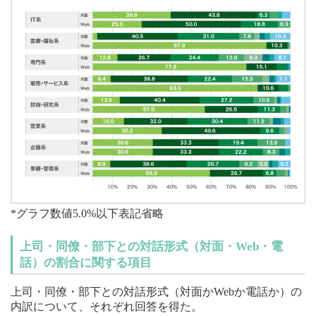
*グラフ数値5.0%以下表記省略
上司・同僚・部下との対話形式（対面・Web・電
話）の割合に関する項目
上司・同僚・部下との対話形式（対面かWebか電話か）の
内訳について、それぞれ回答を得た。