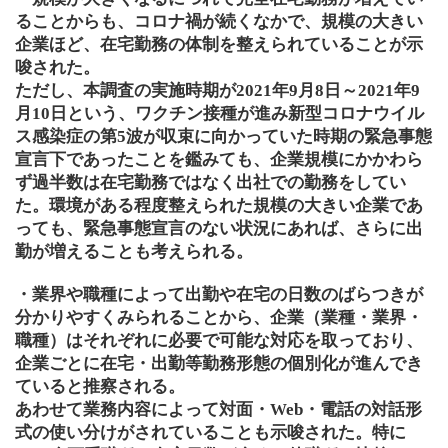
ることからも、コロナ禍が続くなかで、規模の大きい
企業ほど、在宅勤務の体制を整えられていることが示
唆された。
ただし、本調査の実施時期が2021年9月8日～2021年9
月10日という、ワクチン接種が進み新型コロナウイル
ス感染症の第5波が収束に向かっていた時期の緊急事態
宣言下であったことを鑑みても、企業規模にかかわら
ず過半数は在宅勤務ではなく出社での勤務をしてい
た。環境がある程度整えられた規模の大きい企業であ
っても、緊急事態宣言のない状況にあれば、さらに出
勤が増えることも考えられる。
・業界や職種によって出勤や在宅の日数のばらつきが
分かりやすくみられることから、企業（業種・業界・
職種）はそれぞれに必要で可能な対応を取っており、
企業ごとに在宅・出勤等勤務形態の個別化が進んでき
ていると推察される。
あわせて業務内容によって対面・Web・電話の対話形
式の使い分けがされていることも示唆された。特に