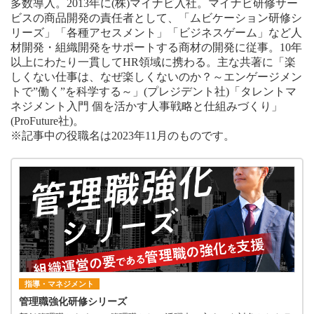
多数導入。2013年に(株)マイナビ入社。マイナビ研修サー
ビスの商品開発の責任者として、「ムビケーション研修シ
リーズ」「各種アセスメント」「ビジネスゲーム」など人
材開発・組織開発をサポートする商材の開発に従事。10年
以上にわたり一貫してHR領域に携わる。主な共著に「楽
しくない仕事は、なぜ楽しくないのか？～エンゲージメン
トで”働く”を科学する～」(プレジデント社)「タレントマ
ネジメント入門 個を活かす人事戦略と仕組みづくり」
(ProFuture社)。
※記事中の役職名は2023年11月のものです。
指導・マネジメント
管理職強化研修シリーズ