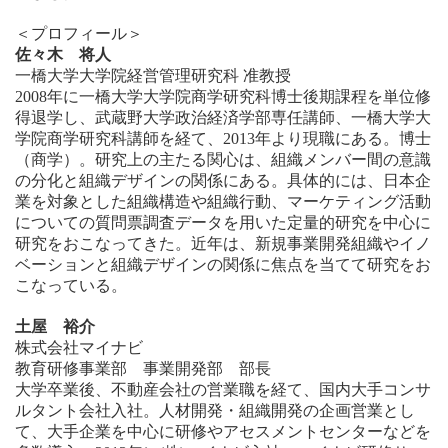
＜プロフィール＞
佐々木 将人
一橋大学大学院経営管理研究科 准教授
2008年に一橋大学大学院商学研究科博士後期課程を単位修
得退学し、武蔵野大学政治経済学部専任講師、一橋大学大
学院商学研究科講師を経て、2013年より現職にある。博士
（商学）。研究上の主たる関心は、組織メンバー間の意識
の分化と組織デザインの関係にある。具体的には、日本企
業を対象とした組織構造や組織行動、マーケティング活動
についての質問票調査データを用いた定量的研究を中心に
研究をおこなってきた。近年は、新規事業開発組織やイノ
ベーションと組織デザインの関係に焦点を当てて研究をお
こなっている。
土屋 裕介
株式会社マイナビ
教育研修事業部 事業開発部 部長
大学卒業後、不動産会社の営業職を経て、国内大手コンサ
ルタント会社入社。人材開発・組織開発の企画営業とし
て、大手企業を中心に研修やアセスメントセンターなどを