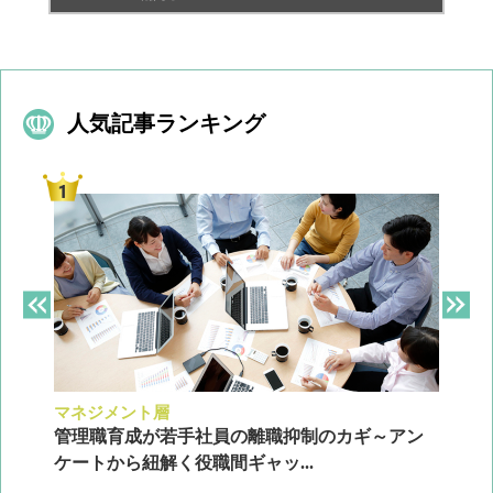
人気記事ランキング
マネジメント層
採
ン
管理職育成が若手社員の離職抑制のカギ～アン
企
ケートから紐解く役職間ギャッ...
2