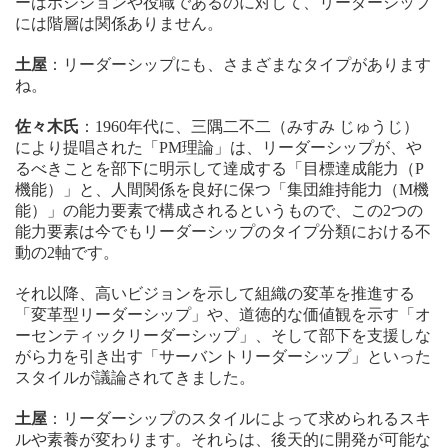
ーはポジションや役職であるのに対して、リーダーシップ
には階層は関係ありません。
土屋
：リーダーシップにも、さまざまなタイプがあります
ね。
佐々木氏
：1960年代に、三隅二不二（みすみ じゅうじ）
により提唱された「PM理論」は、リーダーシップが、や
るべきことを部下に明示して達成する「目標達成能力（P
機能）」と、人間関係を良好に保つ「集団維持能力（M機
能）」の能力要素で構成されるというもので、この2つの
能力要素は今でもリーダーシップのタイプ分類における不
動の2軸です。
それ以降、高いビジョンを示して組織の変革を推進する
「変革型リーダーシップ」や、道徳的な価値観を示す「オ
ーセンティックリーダーシップ」、そして部下を支援しな
がら力を引き出す「サーバントリーダーシップ」といった
スタイルが議論されてきました。
土屋
：リーダーシップのスタイルによって求められるスキ
ルや素養が変わります。それらは、後天的に開発が可能な