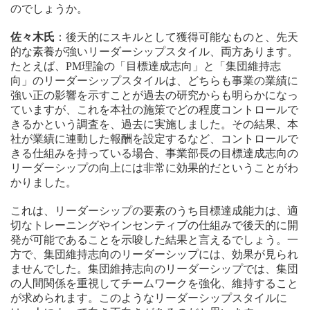
のでしょうか。
佐々木氏
：後天的にスキルとして獲得可能なものと、先天
的な素養が強いリーダーシップスタイル、両方あります。
たとえば、PM理論の「目標達成志向」と「集団維持志
向」のリーダーシップスタイルは、どちらも事業の業績に
強い正の影響を示すことが過去の研究からも明らかになっ
ていますが、これを本社の施策でどの程度コントロールで
きるかという調査を、過去に実施しました。その結果、本
社が業績に連動した報酬を設定するなど、コントロールで
きる仕組みを持っている場合、事業部長の目標達成志向の
リーダーシップの向上には非常に効果的だということがわ
かりました。
これは、リーダーシップの要素のうち目標達成能力は、適
切なトレーニングやインセンティブの仕組みで後天的に開
発が可能であることを示唆した結果と言えるでしょう。一
方で、集団維持志向のリーダーシップには、効果が見られ
ませんでした。集団維持志向のリーダーシップでは、集団
の人間関係を重視してチームワークを強化、維持すること
が求められます。このようなリーダーシップスタイルに