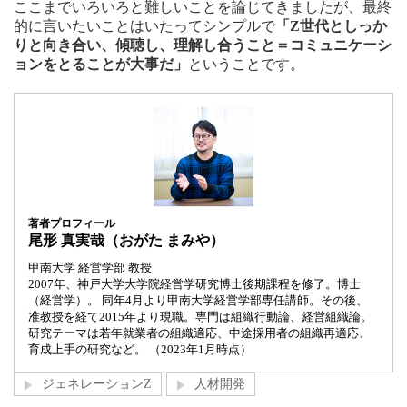
ここまでいろいろと難しいことを論じてきましたが、最終
的に言いたいことはいたってシンプルで
「Z世代としっか
りと向き合い、傾聴し、理解し合うこと＝コミュニケーシ
ョンをとることが大事だ」
ということです。
著者プロフィール
尾形 真実哉（おがた まみや）
甲南大学 経営学部 教授
2007年、神戸大学大学院経営学研究博士後期課程を修了。博士
（経営学）。 同年4月より甲南大学経営学部専任講師。その後、
准教授を経て2015年より現職。専門は組織行動論、経営組織論。
研究テーマは若年就業者の組織適応、中途採用者の組織再適応、
育成上手の研究など。 （2023年1月時点）
ジェネレーションZ
人材開発