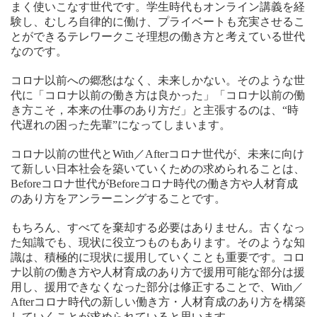
まく使いこなす世代です。学生時代もオンライン講義を経
験し、むしろ自律的に働け、プライベートも充実させるこ
とができるテレワークこそ理想の働き方と考えている世代
なのです。
コロナ以前への郷愁はなく、未来しかない。そのような世
代に「コロナ以前の働き方は良かった」「コロナ以前の働
き方こそ，本来の仕事のあり方だ」と主張するのは、“時
代遅れの困った先輩”になってしまいます。
コロナ以前の世代とWith／Afterコロナ世代が、未来に向け
て新しい日本社会を築いていくための求められることは、
Beforeコロナ世代がBeforeコロナ時代の働き方や人材育成
のあり方をアンラーニングすることです。
もちろん、すべてを棄却する必要はありません。古くなっ
た知識でも、現状に役立つものもあります。そのような知
識は、積極的に現状に援用していくことも重要です。コロ
ナ以前の働き方や人材育成のあり方で援用可能な部分は援
用し、援用できなくなった部分は修正することで、With／
Afterコロナ時代の新しい働き方・人材育成のあり方を構築
していくことが求められていると思います。