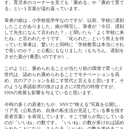
す。育児本のコーナーを見ても「褒める」や「褒めて育て
る」という言葉が溢れ返っています。
筆者の娘は，小学校低学年なのですが、以前、学校に遅刻
したことがありました。娘が帰宅し、筆者が「今日、遅刻
して先生になんて言われた？」と聞いたら「よく学校に来
たね」と言われたそうです。「叱られた」という答えを待
っていた筆者は、驚いたと同時に「学校教育は本当にそれ
で良いのか？」と心配にもなりました（もちろん、遅刻を
させた親が1番悪いのですが）。
このように、褒められることが当たり前の環境で育ったZ
世代は、認められ褒められることでモチベーションを高
め、次のアクションを起こす世代と言えると思います。そ
のような承認欲求の強さはまさにZ世代の特徴ですが、
SNSの発展も影響を与えていると思います。
今時の多くの若者たちが、SNSで“映える”写真を公開し、
リア充（公私含め、自身の私生活が充足している事を指す
若者言葉）を表現しています。そこで彼らが気にしている
のが「いいね」の数です。「いいね」の数が多ければ認め
られたことになり、さらなる「いいね」の数を求めること