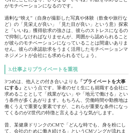
がモチベーションになるのです。
過剰な“映え”（自身が撮影した写真や体験（飲食や旅行な
ど）の「見栄えが良い」「見た目が良い」という意）探索
と「いいね」獲得欲求の強さは、彼らのストレスになるの
で抑制しなければなりませんが、周囲から認められること
が彼らのモチベーションになっていることは間違いありま
せん。彼らの承認欲求をうまく活用したモチベーションマ
ネジメントが会社にも求められるでしょう。
3.仕事よりプライベートを重視
3つめは、他人との付き合いよりも
「プライベートを大事
にする」
という点です。筆者のゼミ生にも就職する会社に
求めることとして「残業がない」や「地元で働ける」とい
う条件が多くあがります。もちろん、労働時間や勤務地は
働くうえで重要な要素ですが、これらが重要な条件になっ
てくるのがZ世代の特徴と言えるような気がします。
昔、某健康ドリンクのCMで「どんな時でも、身を粉にし
て、会社のために働き続ける」というCMソングが流れま