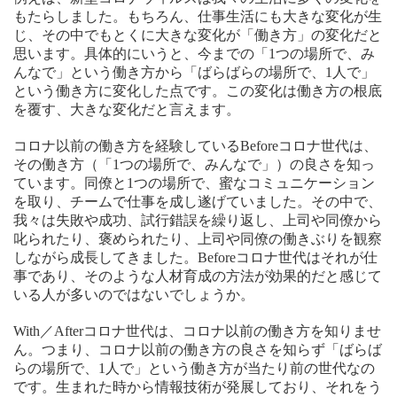
もたらしました。もちろん、仕事生活にも大きな変化が生
じ、その中でもとくに大きな変化が「働き方」の変化だと
思います。具体的にいうと、今までの「1つの場所で、み
んなで」という働き方から「ばらばらの場所で、1人で」
という働き方に変化した点です。この変化は働き方の根底
を覆す、大きな変化だと言えます。
コロナ以前の働き方を経験しているBeforeコロナ世代は、
その働き方（「1つの場所で、みんなで」）の良さを知っ
ています。同僚と1つの場所で、蜜なコミュニケーション
を取り、チームで仕事を成し遂げていました。その中で、
我々は失敗や成功、試行錯誤を繰り返し、上司や同僚から
叱られたり、褒められたり、上司や同僚の働きぶりを観察
しながら成長してきました。Beforeコロナ世代はそれが仕
事であり、そのような人材育成の方法が効果的だと感じて
いる人が多いのではないでしょうか。
With／Afterコロナ世代は、コロナ以前の働き方を知りませ
ん。つまり、コロナ以前の働き方の良さを知らず「ばらば
らの場所で、1人で」という働き方が当たり前の世代なの
です。生まれた時から情報技術が発展しており、それをう