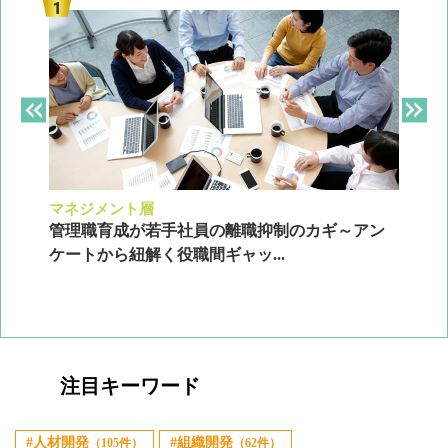
マネジメント層
採
ン
管理職育成が若手社員の離職抑制のカギ～アン
企
ケートから紐解く役職間ギャッ...
2
注目キーワード
人材開発
組織開発
（105件）
（62件）