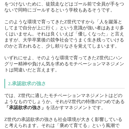
をつけないために、徒競走などはゴール前で全員が手をつ
ないで同時にゴールするという学校もあるそうです。
このような環境で育ってきたZ世代ですから「人を蹴落と
してまで自分が上に行く」という意識が強い者はあまり多
くはいません。それは良くいえば「優しくなった」と言え
ますが、大学卒業後の競争社会でうまく生き残っていける
のかと言われると、少し頼りなさを覚えてしまいます。
いずれにせよ、そのような環境で育ってきたZ世代にハン
グリー精神や負けん気を求めるモチベーションマネジメン
トは間違いだと言えます。
2.承認欲求の強さ
では、Z世代に適したモチベーションマネジメントはどの
ようなものでしょうか。それがZ世代の特徴の2つめである
「承認欲求の強さ」
を活かすマネジメントです。
Z世代の承認欲求の強さも社会環境が大きく影響している
と考えられます。それは「褒めて育てる」という風潮で