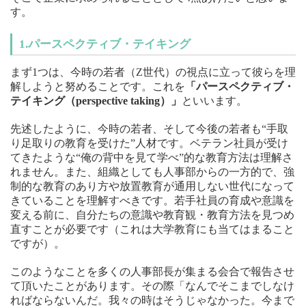
す。
1.パースペクティブ・テイキング
まず1つは、今時の若者（Z世代）の視点に立って彼らを理
解しようと努めることです。これを
「パースペクティブ・
テイキング（perspective taking）」
といいます。
先述したように、今時の若者、そして今後の若者も“手取
り足取りの教育を受けた”人材です。ベテラン社員が受け
てきたような“俺の背中を見て学べ”的な教育方法は理解さ
れません。また、組織としても人事部からの一方的で、強
制的な教育のあり方や放置教育が通用しない世代になって
きていることを理解すべきです。若手社員の育成や意識を
変える前に、自分たちの意識や教育観・教育方法を見つめ
直すことが必要です（これは大学教育にも当てはまること
ですが）。
このようなことを多くの人事部長が集まる会合で報告させ
て頂いたことがあります。その際「なんでそこまでしなけ
ればならないんだ。我々の時はそうじゃなかった。今まで