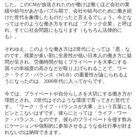
した。このCMが放送されたのが働けば働くほど会社の業
績や給与があがるバブル期で、会社や給与のために働き続
けた世代を象徴したものだったと言えるでしょう。今とな
ってはそのような働き方をすれば「ブラック企業」と呼ば
れ、すぐに社会問題にもなります（もちろん法律的に
も）。
それゆえ、このような働き方はZ世代にとっては「悪」な
のです。残業が多い割に生産性が低い日本人の働き方に疑
問が呈され、労働時間が短くプライベートを大事にする
国々の幸福度の高さなどが取り上げられることで、ワー
ク・ライフ・バランス（WLB）の重要性が論じられるよ
うになったのは、2000年代に入ってからです。
今では、プライベートや自分らしさを大切にする働き方が
理想とされ、Z世代はそのような環境で育ってきた世代で
す。「ワーク・ライフ・バランスが大事」という言葉にも
ピンとこないはずです。彼らにとっては「ライフ・ワー
ク・バランス」なのです。彼らのプライベートを侵す飲み
にケーションや強制的に参加させるような会社行事が好ま
れないのは納得できます。