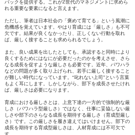
バックを提供する。これがZ世代のマネジメントに求めら
れる重要な要素になると言えます。
ただし、筆者は日本社会の「褒めて育てる」という風潮に
危機感を覚えています。やはり育成には「厳しさ」も不可
欠です。結果が良くなかったり、正しくない行動を取れ
ば、厳しく接することも求められるでしょう。
また、良い成果を出したとしても、承認すると同時により
良くするためにはなにが必要だったのかを考えさせ、さら
なる成長を促すような厳しさも必要です。近年、パワハラ
などの問題が多く取り上げられ、若手に厳しく接すること
が難しい時代になっています。“叱れない上司”という言葉
もよく耳にします。しかしながら、部下を成長させたけれ
ば、厳しさは必要になります。
育成における厳しさとは、上意下達の一方的で強制的な厳
しさ（パワハラ型厳しさ）ではなく、仕事に妥協しない厳
しさや部下のさらなる成長を期待する厳しさ（育成型厳し
さ）です。この厳しさを履き違えてはいけません。部下の
成長を期待する育成型厳しさは、人材育成には不可欠で
す。