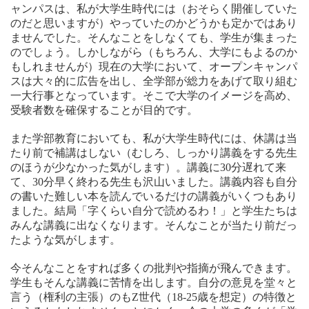
ャンパスは、私が大学生時代には（おそらく開催していた
のだと思いますが）やっていたのかどうかも定かではあり
ませんでした。そんなことをしなくても、学生が集まった
のでしょう。しかしながら（もちろん、大学にもよるのか
もしれませんが）現在の大学において、オープンキャンパ
スは大々的に広告を出し、全学部が総力をあげて取り組む
一大行事となっています。そこで大学のイメージを高め、
受験者数を確保することが目的です。
また学部教育においても、私が大学生時代には、休講は当
たり前で補講はしない（むしろ、しっかり講義をする先生
のほうが少なかった気がします）。講義に30分遅れて来
て、30分早く終わる先生も沢山いました。講義内容も自分
の書いた難しい本を読んでいるだけの講義がいくつもあり
ました。結局「字くらい自分で読めるわ！」と学生たちは
みんな講義に出なくなります。そんなことが当たり前だっ
たような気がします。
今そんなことをすれば多くの批判や指摘が飛んできます。
学生もそんな講義に苦情を出します。自分の意見を堂々と
言う（権利の主張）のもZ世代（18-25歳を想定）の特徴と