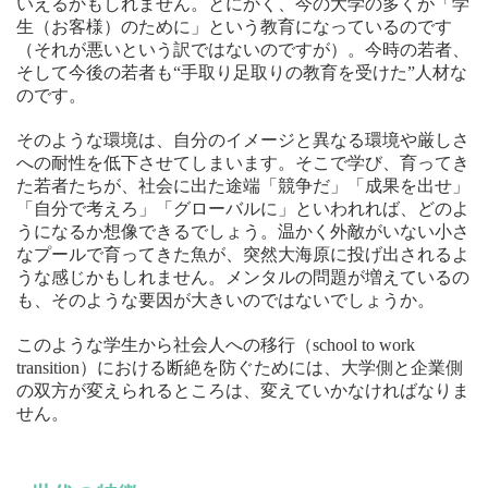
いえるかもしれません。とにかく、今の大学の多くが「学
生（お客様）のために」という教育になっているのです
（それが悪いという訳ではないのですが）。今時の若者、
そして今後の若者も“手取り足取りの教育を受けた”人材な
のです。
そのような環境は、自分のイメージと異なる環境や厳しさ
への耐性を低下させてしまいます。そこで学び、育ってき
た若者たちが、社会に出た途端「競争だ」「成果を出せ」
「自分で考えろ」「グローバルに」といわれれば、どのよ
うになるか想像できるでしょう。温かく外敵がいない小さ
なプールで育ってきた魚が、突然大海原に投げ出されるよ
うな感じかもしれません。メンタルの問題が増えているの
も、そのような要因が大きいのではないでしょうか。
このような学生から社会人への移行（school to work
transition）における断絶を防ぐためには、大学側と企業側
の双方が変えられるところは、変えていかなければなりま
せん。