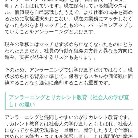
却」ともよばれています。現在保有している知識やスキ
ル、価値観を自己認識したうえで、より仕事の成果を高め
るために取捨選択をおこない、現在の業務にマッチしなく
なったものをよりマッチしたものへ、バージョンアップし
ていくことをアンラーニングとよびます。
現在の業務にはマッチせず求められなくなったものにとら
われたままだと、社員の行動が組織の方針と異なる方向に
進み、実害が発生するリスクもあります。
そのため、アンラーニングでは学び直すだけではなく、現
状求められる背景に準じて、保有するスキルや価値観に固
執することなく適切に棄却することも重要です。
アンラーニングとリカレント教育（社会人の学び直
し）の違い
アンラーニングと混同しやすいのがリカレント教育です。
リカレント教育とは社会人の学び直しともよばれ、社会人
になってから就労現場を一旦離れ、就学したうえで仕事に
求められる能力・スキルを学習し直し、より専門的な業務