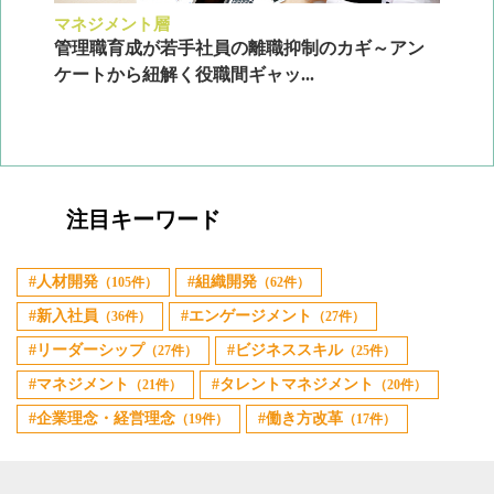
マネジメント層
採
ン
管理職育成が若手社員の離職抑制のカギ～アン
企
ケートから紐解く役職間ギャッ...
2
注目キーワード
人材開発
組織開発
（105件）
（62件）
新入社員
エンゲージメント
（36件）
（27件）
リーダーシップ
ビジネススキル
（27件）
（25件）
マネジメント
タレントマネジメント
（21件）
（20件）
企業理念・経営理念
働き方改革
（19件）
（17件）