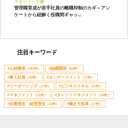
マネジメント層
採
ン
管理職育成が若手社員の離職抑制のカギ～アン
企
ケートから紐解く役職間ギャッ...
2
注目キーワード
人材開発
組織開発
（105件）
（62件）
新入社員
エンゲージメント
（36件）
（27件）
リーダーシップ
ビジネススキル
（27件）
（25件）
マネジメント
タレントマネジメント
（21件）
（20件）
企業理念・経営理念
働き方改革
（19件）
（17件）