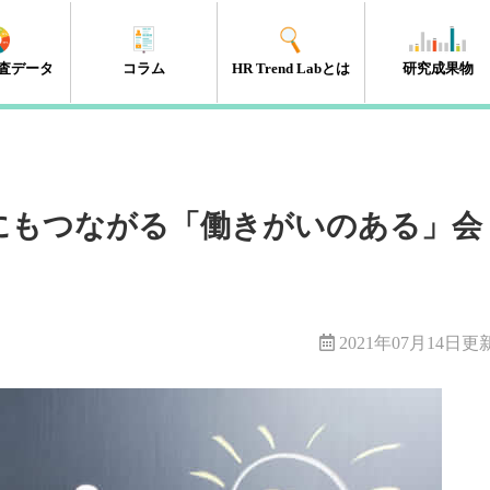
査データ
コラム
HR Trend Labとは
研究成果物
エンゲージメント
タレントマネジメント
組織開発
新人・若年層
人材開発・キャリア開発
採用・雇用
HRテック
マネジメント層
リーダーシップ
人事制度
経営・戦略
働き方改革
（41件）
（18件）
（11件）
（17件）
（35件）
（15件）
（32件）
（32件）
（10件）
（13件）
（10件）
（98件）
にもつながる「働きがいのある」会
2021年07月14日更