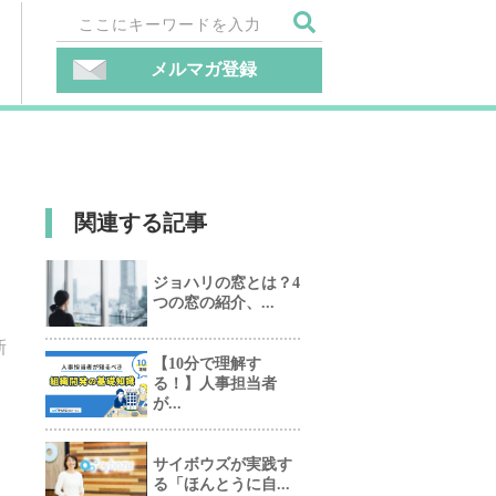
メルマガ登録
関連する記事
ジョハリの窓とは？4
つの窓の紹介、...
新
【10分で理解す
る！】人事担当者
が...
サイボウズが実践す
る「ほんとうに自...