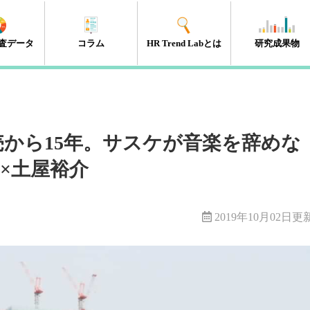
査データ
コラム
HR Trend Labとは
研究成果物
エンゲージメント
タレントマネジメント
組織開発
新人・若年層
人材開発・キャリア開発
採用・雇用
HRテック
マネジメント層
リーダーシップ
人事制度
経営・戦略
働き方改革
（41件）
（18件）
（11件）
（17件）
（35件）
（15件）
（32件）
（32件）
（10件）
（13件）
（10件）
（98件）
から15年。サスケが音楽を辞めな
ケ×土屋裕介
2019年10月02日更