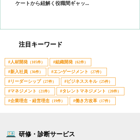
ケートから紐解く役職間ギャッ...
2
注目キーワード
人材開発
組織開発
（105件）
（62件）
新入社員
エンゲージメント
（36件）
（27件）
リーダーシップ
ビジネススキル
（27件）
（25件）
マネジメント
タレントマネジメント
（21件）
（20件）
企業理念・経営理念
働き方改革
（19件）
（17件）
研修・診断サービス