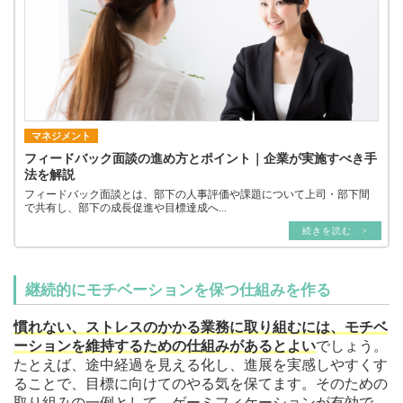
マネジメント
フィードバック面談の進め方とポイント｜企業が実施すべき手
法を解説
フィードバック面談とは、部下の人事評価や課題について上司・部下間
で共有し、部下の成長促進や目標達成へ...
続きを読む >
継続的にモチベーションを保つ仕組みを作る
慣れない、ストレスのかかる業務に取り組むには、モチベ
ーションを維持するための仕組みがあるとよい
でしょう。
たとえば、途中経過を見える化し、進展を実感しやすくす
ることで、目標に向けてのやる気を保てます。そのための
取り組みの一例として、ゲーミフィケーションが有効で