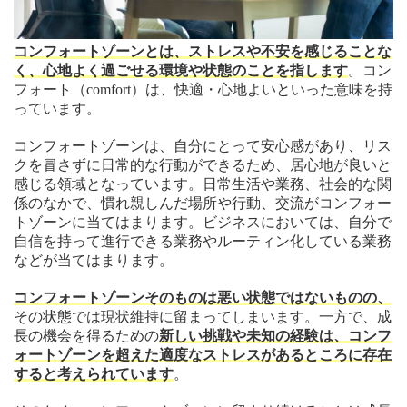
コンフォートゾーンとは、ストレスや不安を感じることな
く、心地よく過ごせる環境や状態のことを指します
。コン
フォート（comfort）は、快適・心地よいといった意味を持
っています。
コンフォートゾーンは、自分にとって安心感があり、リス
クを冒さずに日常的な行動ができるため、居心地が良いと
感じる領域となっています。日常生活や業務、社会的な関
係のなかで、慣れ親しんだ場所や行動、交流がコンフォー
トゾーンに当てはまります。ビジネスにおいては、自分で
自信を持って進行できる業務やルーティン化している業務
などが当てはまります。
コンフォートゾーンそのものは悪い状態ではないものの、
その状態では現状維持に留まってしまいます。一方で、成
長の機会を得るための
新しい挑戦や未知の経験は、コンフ
ォートゾーンを超えた適度なストレスがあるところに存在
すると考えられています
。