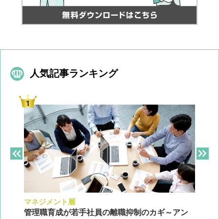
人気記事ランキング
マネジメント層
採
ン
管理職育成が若手社員の離職抑制のカギ～アン
企