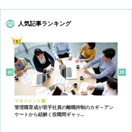
人気記事ランキング
マネジメント層
採
ン
管理職育成が若手社員の離職抑制のカギ～アン
企
ケートから紐解く役職間ギャッ...
2