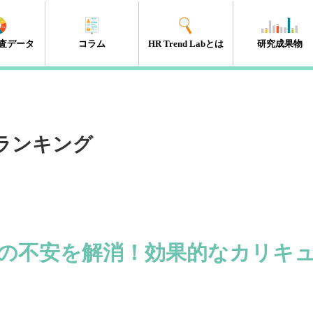
査データ
コラム
HR Trend Labとは
研究成果物
エンゲージメント
タレントマネジメント
組織開発
新人・若年層
人材開発・キャリア開発
採用・雇用
HRテック
マネジメント層
リーダーシップ
人事制度
経営・戦略
働き方改革
（41件）
（18件）
（11件）
（17件）
（35件）
（15件）
（32件）
（32件）
（10件）
（13件）
（10件）
（98件）
事ランキング
の不安を解消！効果的なカリキ