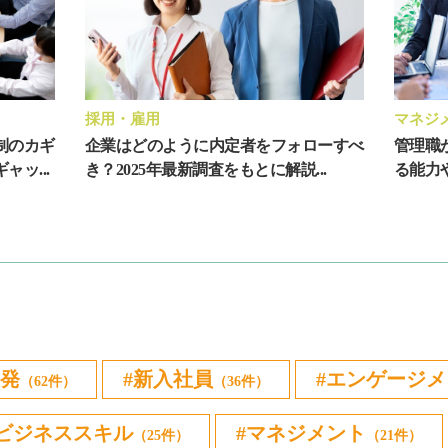
採用・雇用
マネジ
制のカギ
企業はどのように内定者をフォローすべ
管理職
ッ...
き？2025年最新調査をもとに解説...
る能力
発
新入社員
エンゲージメ
（62件）
（36件）
ビジネススキル
マネジメント
（25件）
（21件）