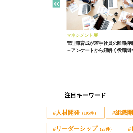
ト層
マネジメント層
にあたって押さえておきたい
管理職育成が若手社員の離職抑
指導方法の例
～アンケートから紐解く役職間ギャ
注目キーワード
人材開発
組織開
（105件）
リーダーシップ
（27件）