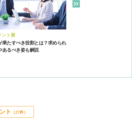
メント層
新人・若年層
が果たすべき役割とは？求められ
若手社員をどう育てる？活
やあるべき姿も解説
を育成する3つのポイント
ント
（27件）