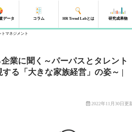
査データ
コラム
HR Trend Labとは
研究成果物
ントマネジメント
エンゲージメント
タレントマネジメント
組織開発
新人・若年層
人材開発・キャリア開発
採用・雇用
HRテック
マネジメント層
リーダーシップ
人事制度
経営・戦略
働き方改革
（41件）
（18件）
（11件）
（17件）
（35件）
（15件）
（32件）
（32件）
（10件）
（13件）
（10件）
（98件）
る企業に聞く～パーパスとタレント
する「大きな家族経営」の姿～ |
2022年11月30日更