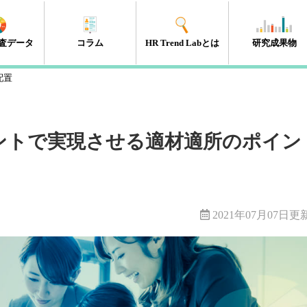
査データ
コラム
HR Trend Labとは
研究成果物
配置
エンゲージメント
タレントマネジメント
組織開発
新人・若年層
人材開発・キャリア開発
採用・雇用
HRテック
マネジメント層
リーダーシップ
人事制度
経営・戦略
働き方改革
（41件）
（18件）
（11件）
（17件）
（35件）
（15件）
（32件）
（32件）
（10件）
（13件）
（10件）
（98件）
ントで実現させる適材適所のポイン
2021年07月07日更