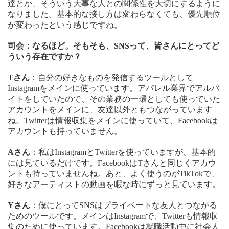
達とか、そういう大事な人との関係性を大切にするように
なりました。基本的な接し方は変わらなくても、優先順位
が変わったという感じですね。
司会：なるほど。そもそも、SNSって、皆さんにとってど
ういう存在ですか？
Tさん
：自分の好きなものを発信するツールとして
Instagramをメインに使っています。アパレル業界でアルバ
イトをしていたので、その業務の一環としても使っていた
アカウントをメインに、友達以外ともつながっています
ね。Twitterは情報収集をメインに使っていて、Facebookは
アカウントも持っていません。
Aさん
：私はInstagramとTwitterを使っていますが、基本的
には見ているだけです。FacebookはTさんと同じくアカウ
ントも持っていませんね。あと、よく使うのがTikTokで、
好きなアーティストの動画を暇な時にずっと見ています。
Yさん
：僕にとってSNSはプライベートな友人とつながる
ためのツールです。メインはInstagramで、Twitterも情報収
集のために使っています。Facebookは就職活動中に社会人