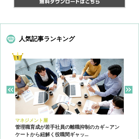
人気記事ランキング
マネジメント層
採
ン
管理職育成が若手社員の離職抑制のカギ～アン
企
ケートから紐解く役職間ギャッ...
2