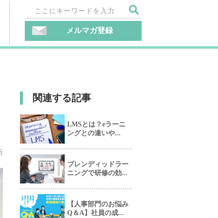
メルマガ登録
関連する記事
LMSとは？eラーニ
ングとの違いや...
新
ブレンディッドラー
ニングで研修の効...
【人事部門のお悩み
Q＆A】社員の成...