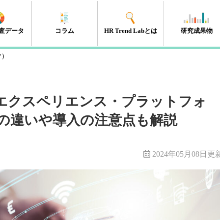
査データ
コラム
HR Trend Labとは
研究成果物
ク)
エンゲージメント
タレントマネジメント
組織開発
新人・若年層
人材開発・キャリア開発
採用・雇用
HRテック
マネジメント層
リーダーシップ
人事制度
経営・戦略
働き方改革
（41件）
（18件）
（11件）
（17件）
（35件）
（15件）
（32件）
（32件）
（10件）
（13件）
（10件）
（98件）
・エクスペリエンス・プラットフォ
との違いや導入の注意点も解説
2024年05月08日更