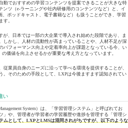
自動でおすすめの学習コンテンツを提案できることが大きな特
テンツ（e-ラーニングや社内研修用のコンテンツなど）と、イ
動画、ポッドキャスト、電子書籍など）も扱うことができ、学習
ます。
ですが、日本では一部の大企業で導入され始めた段階であり、ま
。しかし、人材の流動性が高まっていることや、人材不足が深
のパフォーマンス向上や定着率向上が課題となっている今、い
rience）の価値を向上させるかが重要な考え方となっています。
、従業員自身のニーズに沿って学べる環境を提供することが、
う。そのための手段として、LXPは今後ますます認知されてい
違い
 Management System）は、「学習管理システム」と呼ばれてお
ツ」や、管理者が学習者の学習履歴や進捗を管理する「管理シ
テムとして、LXPとLMSは混同されがちですが、以下のような