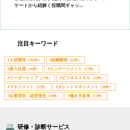
ケートから紐解く役職間ギャッ...
2
注目キーワード
人材開発
組織開発
（105件）
（62件）
新入社員
エンゲージメント
（36件）
（27件）
リーダーシップ
ビジネススキル
（27件）
（25件）
マネジメント
タレントマネジメント
（21件）
（20件）
企業理念・経営理念
働き方改革
（19件）
（17件）
研修・診断サービス