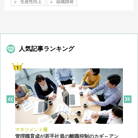
生産性向上
組織開発
人気記事ランキング
マネジメント層
採
ン
管理職育成が若手社員の離職抑制のカギ～アン
企