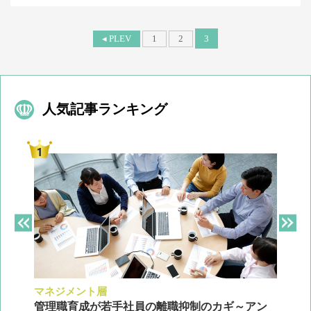
◂ PLEV
1
2
3
人気記事ランキング
マネジメント層
採
ン
管理職育成が若手社員の離職抑制のカギ～アン
企