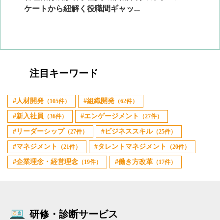
ケートから紐解く役職間ギャッ...
2
注目キーワード
人材開発
組織開発
（105件）
（62件）
新入社員
エンゲージメント
（36件）
（27件）
リーダーシップ
ビジネススキル
（27件）
（25件）
マネジメント
タレントマネジメント
（21件）
（20件）
企業理念・経営理念
働き方改革
（19件）
（17件）
研修・診断サービス