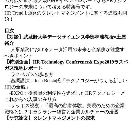
の対談や世界最大級のHRイベントレポートからHRテクノ
ロジーの未来について考える特集号です。
HR Trend Lab発のタレントマネジメントに関する連載も開
始！
目次
【対談】武蔵野大学データサイエンス学部林准教授×土屋
裕介
-人事業務におけるデータ活用の未来と企業側が注意す
べきポイント
【特別企画】HR Technology Conference& Expo2019ラスベ
ガス現地レポート
-ラスベガスの歩き方
-基調講演：Josh Bersin氏「テクノロジーがつくる新しい
HRの全貌」
-EXPO：従業員の利便性を追求したHRテクノロジーと
これからの人事の在り方
-ザッポス視察：「最高の顧客体験」実現のための企業
戦略とは？ホラクラシー経営と企業カルチャーの浸透
【研究論文】タレントマネジメントの探求