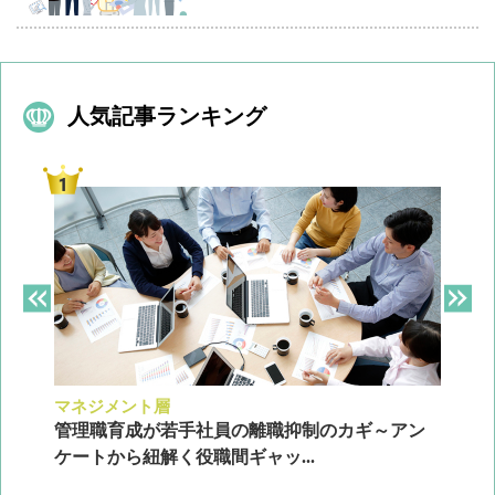
人気記事ランキング
マネジメント層
採
ン
管理職育成が若手社員の離職抑制のカギ～アン
企
ケートから紐解く役職間ギャッ...
2