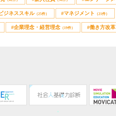
ビジネススキル
マネジメント
（25件）
（21件）
企業理念・経営理念
働き方改革
（19件）