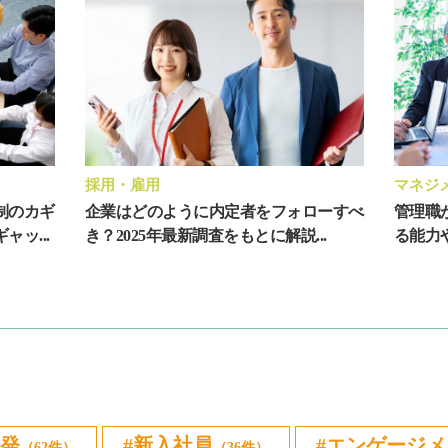
採用・雇用
マネジ
制のカギ
企業はどのように内定者をフォローすべ
管理職
ッ...
き？2025年最新調査をもとに解説...
る能力
発
新入社員
エンゲージメ
（62件）
（36件）