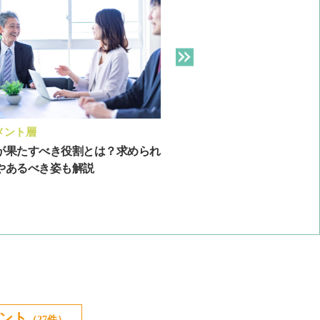
メント層
新人・若年層
が果たすべき役割とは？求められ
若手社員をどう育てる？活
やあるべき姿も解説
を育成する3つのポイント
ント
（27件）