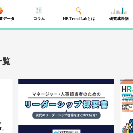
査データ
コラム
HR Trend Labとは
研究成果物
エンゲージメント
タレントマネジメント
組織開発
新人・若年層
人材開発・キャリア開発
採用・雇用
HRテック
マネジメント層
リーダーシップ
人事制度
経営・戦略
働き方改革
（41件）
（18件）
（11件）
（17件）
（35件）
（15件）
（32件）
（32件）
（10件）
（13件）
（10件）
（98件）
一覧