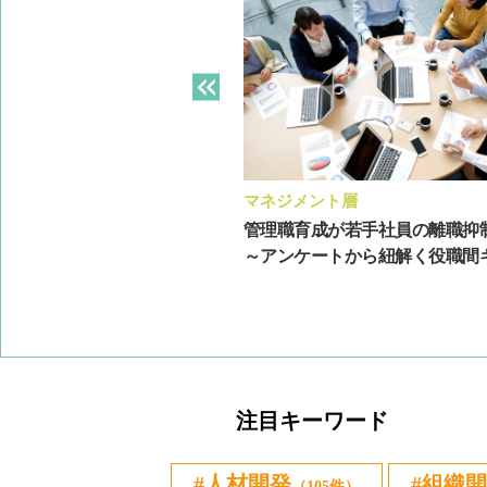
ト層
マネジメント層
にあたって押さえておきたい
管理職育成が若手社員の離職抑
指導方法の例
～アンケートから紐解く役職間ギャ
注目キーワード
人材開発
組織開
（105件）