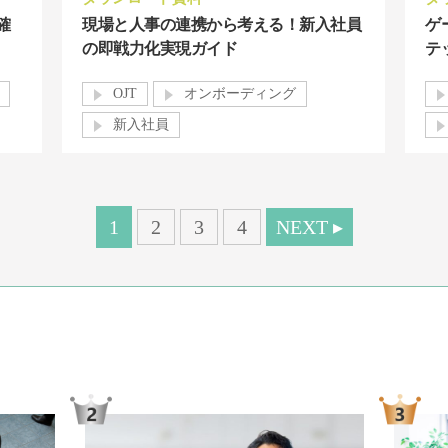
確
現場と人事の連携から考える！新入社員
ゲ
の即戦力化実現ガイド
テ
OJT
オンボーディング
新入社員
1
2
3
4
NEXT ▸