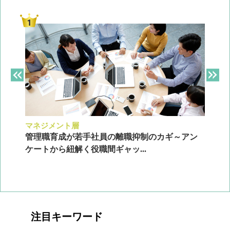
マネジメント層
採
ン
管理職育成が若手社員の離職抑制のカギ～アン
企
ケートから紐解く役職間ギャッ...
2
注目キーワード