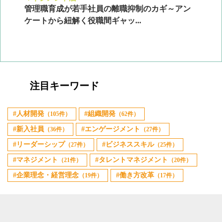
ン
管理職育成が若手社員の離職抑制のカギ～アン
企
ケートから紐解く役職間ギャッ...
2
注目キーワード
人材開発
組織開発
（105件）
（62件）
新入社員
エンゲージメント
（36件）
（27件）
リーダーシップ
ビジネススキル
（27件）
（25件）
マネジメント
タレントマネジメント
（21件）
（20件）
企業理念・経営理念
働き方改革
（19件）
（17件）