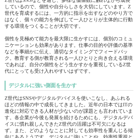
Z世代はSNSなどを通じ、多様な価値観に触れながら成長
しているので、個性や自分らしさを大切にしています。Z
世代を育成するには、一方的に指示を出すなどのやり方で
はなく、個々の能力を伸ばして一人ひとりが主体的に行動
する環境をつくることが大切です。
個性を見極めて能力を最大限に生かすには、個別のコミュ
ニケーションも効果があります。仕事の目的や評価の基準
などを事細かに伝え、適切なタイミングでフィードバッ
ク。教育する側が教育される一人ひとりと向き合える環境
であれば、自分の個性をどう生かすかを重視しているZ世
代にとっても受け入れやすいはずです。
デジタルに強い側面を生かす
Z世代はSNSやデジタルデバイスを使いこなし、あふれる
ほどの情報の中で成長してきました。近年の日本ではITの
進化に対応できる人材が少ないのが課題とも言われていま
す。各企業が今後も発展を続けるためにも、デジタルデバ
イスに慣れ親しんできたZ世代の活躍は不可欠になるは
ず。また、どのようなことに対しても効率性を重んじる傾
向にあるようです。デジタルに強いことや、効率性重視と