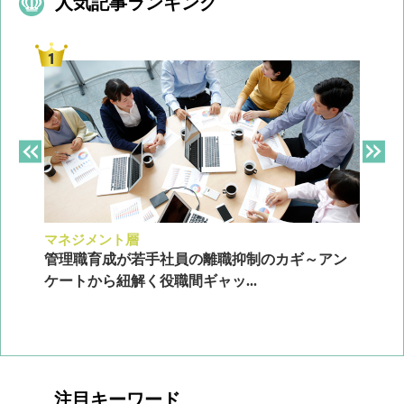
人気記事ランキング
マネジメント層
採
ン
管理職育成が若手社員の離職抑制のカギ～アン
企
ケートから紐解く役職間ギャッ...
2
注目キーワード