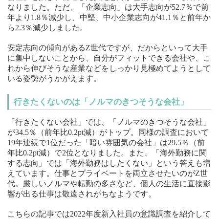
なりました。ただ、「企業志向」は大手志向が52.7％で前
年より1.8％減少し、中堅、中小企業志向が41.1％と前年か
ら2.3％減少しました。
安定志向の傾向があるZ世代ですが、だからといって大手
に集中しないことから、自分がフィットできる会社や、こ
れから伸びそうな産業などをしっかり見極めてようとして
いる姿勢がうかがえます。
行きたくないのは「ノルマのきつそうな会社」
「行きたくない会社」では、「ノルマのきつそうな会社」
が34.5％（前年比0.2pt減）がトップ。同様の調査において
19年連続で1位だった「暗い雰囲気の会社」は29.5％（前
年比0.2pt減）で2位となりました。また、「海外勤務に関
する志向」では「海外勤務はしたくない」という答えも増
えています。仕事とプライベートを両立させたいのがZ世
代。厳しいノルマや転勤の多さなど、個人の生活に直接影
響が出る仕事は敬遠されがちなようです。
こちらの記事では2022年度新入社員の意識調査を紹介して