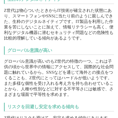
Z世代は物心ついたときからIT技術が確立された状態にあ
り、スマートフォンやSNSに当たり前のように親しんでき
た、生粋のデジタルネイティブです。IT製品を利用した作
業を苦にしないことに加えて、情報リテラシーも高く、便
利なデジタル機器に潜むセキュリティ問題などの危険性も
比較的理解している傾向があるようです。
グローバル意識が高い
グローバル意識が高いのもZ世代の特徴の一つ。これは子
供の頃から世界中の情報にアクセスして、国際的な社会問
題に触れているから。SNSなどを通じて海外との接点をつ
くることも、Z世代にとってはハードルが低いようです。
また多様な個性を受け入れる考え方を持ち合わせているこ
とから、人種や性別などに対する不平等さには敏感で、さ
まざまな場面で平等性を求めます。
リスクを回避し安定を求める傾向も
Z世代はリスクを避けて、安定を求める傾向にあります。