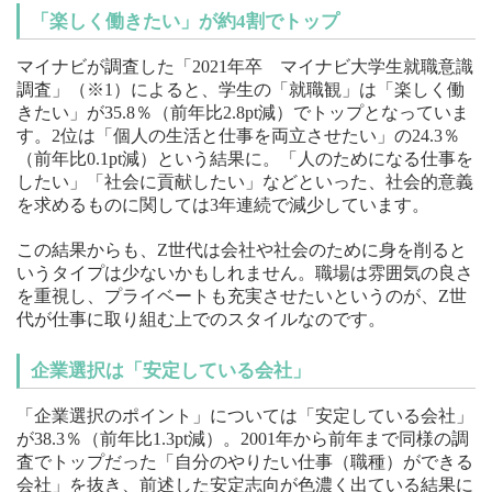
「楽しく働きたい」が約4割でトップ
マイナビが調査した「2021年卒 マイナビ大学生就職意識
調査」（※1）によると、学生の「就職観」は「楽しく働
きたい」が35.8％（前年比2.8pt減）でトップとなっていま
す。2位は「個人の生活と仕事を両立させたい」の24.3％
（前年比0.1pt減）という結果に。「人のためになる仕事を
したい」「社会に貢献したい」などといった、社会的意義
を求めるものに関しては3年連続で減少しています。
この結果からも、Z世代は会社や社会のために身を削ると
いうタイプは少ないかもしれません。職場は雰囲気の良さ
を重視し、プライベートも充実させたいというのが、Z世
代が仕事に取り組む上でのスタイルなのです。
企業選択は「安定している会社」
「企業選択のポイント」については「安定している会社」
が38.3％（前年比1.3pt減）。2001年から前年まで同様の調
査でトップだった「自分のやりたい仕事（職種）ができる
会社」を抜き、前述した安定志向が色濃く出ている結果に