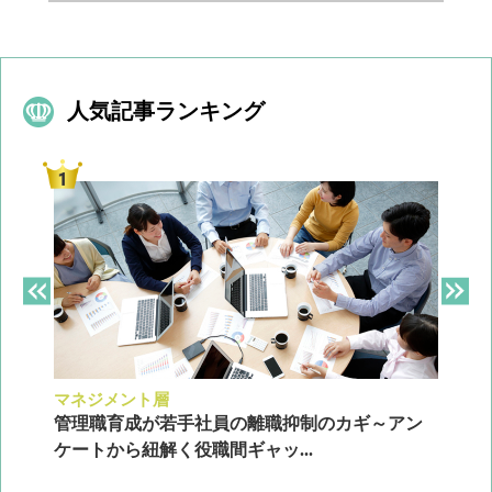
人気記事ランキング
マネジメント層
採
ン
管理職育成が若手社員の離職抑制のカギ～アン
企
ケートから紐解く役職間ギャッ...
2