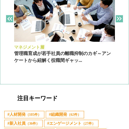
マネジメント層
採
ン
管理職育成が若手社員の離職抑制のカギ～アン
企
ケートから紐解く役職間ギャッ...
2
注目キーワード
人材開発
組織開発
（105件）
（62件）
新入社員
エンゲージメント
（36件）
（27件）