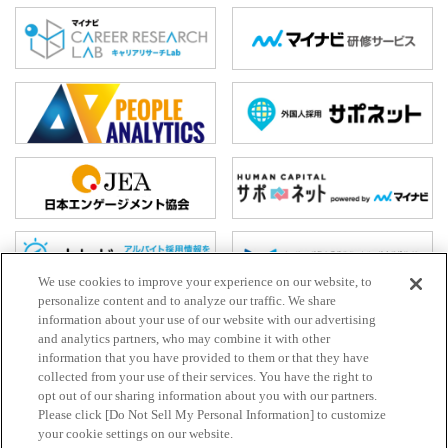
We use cookies to improve your experience on our website, to
personalize content and to analyze our traffic. We share
information about your use of our website with our advertising
and analytics partners, who may combine it with other
ホーム
information that you have provided to them or that they have
collected from your use of their services. You have the right to
お問い合わせ
opt out of our sharing information about you with our partners.
HR Trend Labとは
Please click [Do Not Sell My Personal Information] to customize
your cookie settings on our website.
プライバシーポリシー