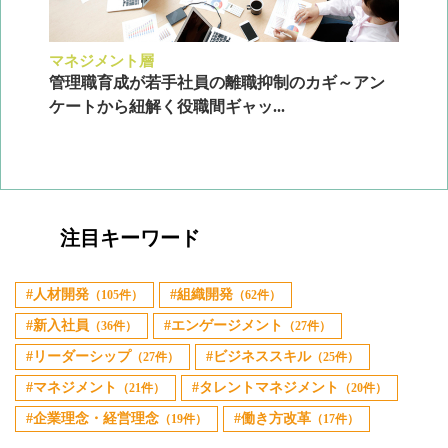
マネジメント層
採
ン
管理職育成が若手社員の離職抑制のカギ～アン
企
ケートから紐解く役職間ギャッ...
2
注目キーワード
人材開発
組織開発
（105件）
（62件）
新入社員
エンゲージメント
（36件）
（27件）
リーダーシップ
ビジネススキル
（27件）
（25件）
マネジメント
タレントマネジメント
（21件）
（20件）
企業理念・経営理念
働き方改革
（19件）
（17件）