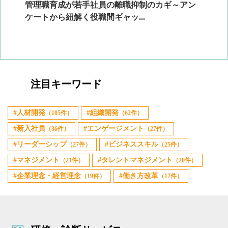
ン
管理職育成が若手社員の離職抑制のカギ～アン
企
ケートから紐解く役職間ギャッ...
2
注目キーワード
人材開発
組織開発
（105件）
（62件）
新入社員
エンゲージメント
（36件）
（27件）
リーダーシップ
ビジネススキル
（27件）
（25件）
マネジメント
タレントマネジメント
（21件）
（20件）
企業理念・経営理念
働き方改革
（19件）
（17件）