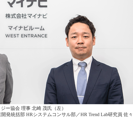
ジー協会 理事 北崎 茂氏（左）
発統括部 HRシステムコンサル部／HR Trend Lab研究員 佐々