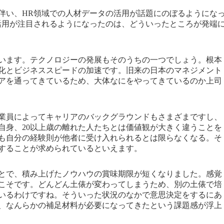
伴い、HR領域での人材データの活用が話題にのぼるようにな
活用が注目されるようになったのは、どういったところが発端
います。テクノロジーの発展もそのうちの一つでしょう。根本
化とビジネススピードの加速です。旧来の日本のマネジメント
アを通ってきているため、大体なにをやってきているのか上司
業員によってキャリアのバックグラウンドもさまざまですし、
自身、20以上歳の離れた人たちとは価値観が大きく違うことを
も自分の経験則が他者に受け入れられるとは限らなくなる。そ
することが求められているといえます。
とで、積み上げたノウハウの賞味期限が短くなりました。感覚
こそです。どんどん土俵が変わってしまうため、別の土俵で培
いるわけですね。そういった状況のなかで意思決定をするにあ
、なんらかの補足材料が必要になってきたという課題感が浮上