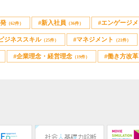
発
新入社員
エンゲージメ
（62件）
（36件）
ビジネススキル
マネジメント
（25件）
（21件）
企業理念・経営理念
働き方改革
（19件）