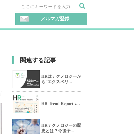
メルマガ登録
関連する記事
HRはテクノロジーか
ら“エクスペリ...
新
HR Trend Report v...
HRテクノロジーの歴
史とは？今後予...