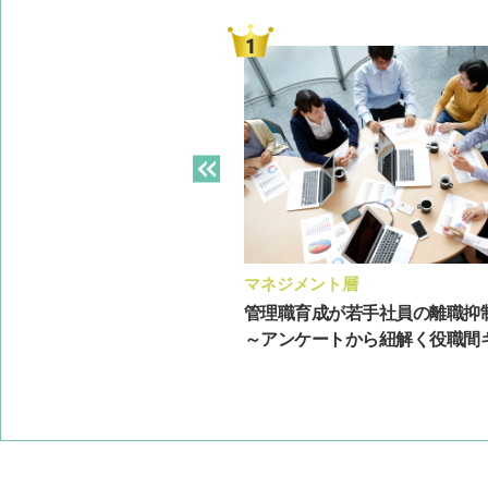
ト層
マネジメント層
にあたって押さえておきたい
管理職育成が若手社員の離職抑
指導方法の例
～アンケートから紐解く役職間ギャ