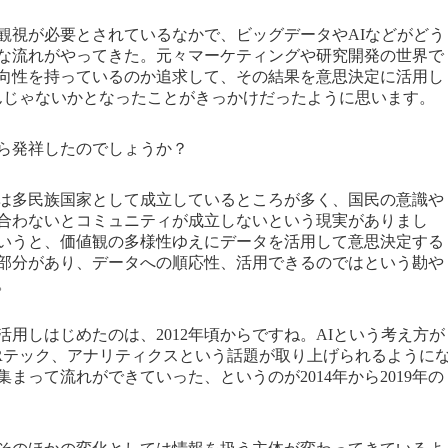
観視が必要とされているなかで、ビッグデータやAIなどがどう
な流れがやってきた。元々マーケティングや研究開発の世界で
向性を持っているのか追求して、その結果を意思決定に活用し
んじゃないかとなったことがきっかけだったように思います。
ら発祥したのでしょうか？
は多民族国家として成立しているところが多く、国民の意識や
合わないとコミュニティが成立しないという現実がありまし
いうと、価値観の多様性ゆえにデータを活用して意思決定する
部分があり、データへの順応性、活用できるのではという勘や
。
用しはじめたのは、2012年頃からですね。AIという考え方が
Rテック、アナリティクスという話題が取り上げられるように
まって流れができていった、というのが2014年から2019年の