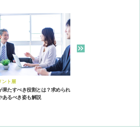
メント層
新人・若年層
が果たすべき役割とは？求められ
若手社員をどう育てる？活
やあるべき姿も解説
を育成する3つのポイント