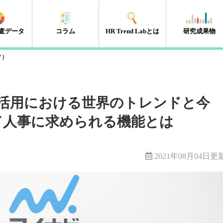
査データ
コラム
HR Trend Labとは
研究成果物
ク)
エンゲージメント
タレントマネジメント
組織開発
新人・若年層
人材開発・キャリア開発
採用・雇用
HRテック
マネジメント層
リーダーシップ
人事制度
経営・戦略
働き方改革
（41件）
（18件）
（11件）
（17件）
（35件）
（15件）
（32件）
（32件）
（10件）
（13件）
（10件）
（98件）
タ活用における世界のトレンドと今
て人事に求められる機能とは
2021年08月04日更