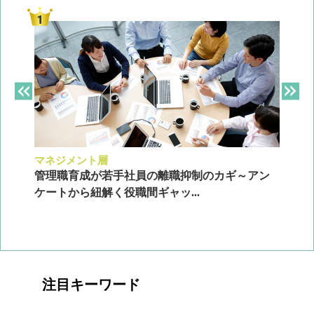
マネジメント層
採
ン
管理職育成が若手社員の離職抑制のカギ～アン
企
ケートから紐解く役職間ギャッ...
2
注目キーワード