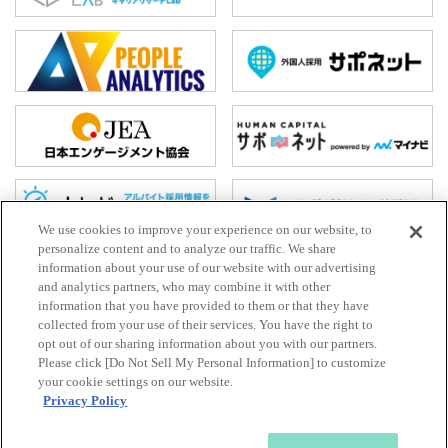
We use cookies to improve your experience on our website, to
personalize content and to analyze our traffic. We share
information about your use of our website with our advertising
and analytics partners, who may combine it with other
ホーム
information that you have provided to them or that they have
collected from your use of their services. You have the right to
お問い合わせ
opt out of our sharing information about you with our partners.
HR Trend Labとは
Please click [Do Not Sell My Personal Information] to customize
your cookie settings on our website.
プライバシーポリシー
Privacy Policy
利⽤規約