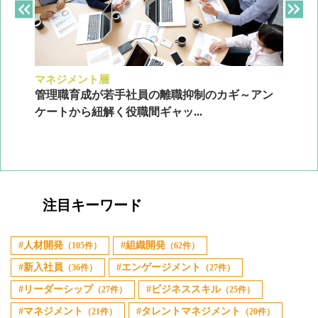
マネジメント層
採
ン
管理職育成が若手社員の離職抑制のカギ～アン
企
ケートから紐解く役職間ギャッ...
2
注目キーワード
人材開発
組織開発
（105件）
（62件）
新入社員
エンゲージメント
（36件）
（27件）
リーダーシップ
ビジネススキル
（27件）
（25件）
マネジメント
タレントマネジメント
（21件）
（20件）