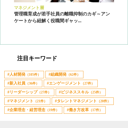
マネジメント層
採
ン
管理職育成が若手社員の離職抑制のカギ～アン
企
ケートから紐解く役職間ギャッ...
2
注目キーワード
人材開発
組織開発
（105件）
（62件）
新入社員
エンゲージメント
（36件）
（27件）
リーダーシップ
ビジネススキル
（27件）
（25件）
マネジメント
タレントマネジメント
（21件）
（20件）
企業理念・経営理念
働き方改革
（19件）
（17件）