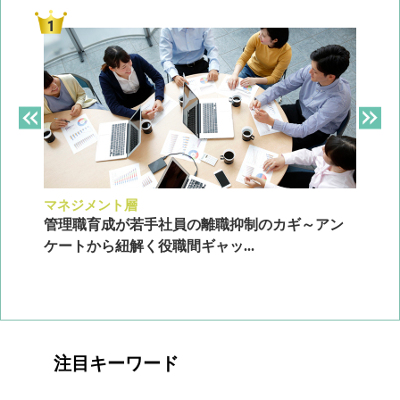
マネジメント層
採
ン
管理職育成が若手社員の離職抑制のカギ～アン
企
ケートから紐解く役職間ギャッ...
2
注目キーワード