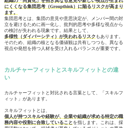
組織の「同質化」を招き異なる意見や新しい視点が生まれ
にくくなる集団思考（Groupthink）に陥るリスクが高まり
ます。
集団思考とは、集団の意見や意思決定が、メンバー間の対
立を避けるために画一化し、批判的思考や多様な視点から
の検討が失われる現象です。結果として、
多様性（ダイバーシティ）が失われるリスク
もあります。
そのため、組織の核となる価値観は共有しつつも、異なる
視点や発想を持つ人材を受け入れるバランスが重要です。
カルチャーフィットとスキルフィットとの違
い
カルチャーフィットと対比される言葉として、「スキルフ
ィット」があります。
スキルフィットとは、
個人が持つスキルや経験が、企業や組織が求める特定の職
務内容や役割に合致していること
を指します。これは、採