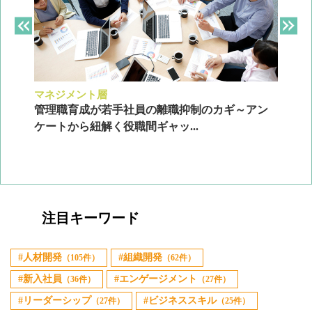
マネジメント層
採
ン
管理職育成が若手社員の離職抑制のカギ～アン
企
ケートから紐解く役職間ギャッ...
2
注目キーワード
人材開発
組織開発
（105件）
（62件）
新入社員
エンゲージメント
（36件）
（27件）
リーダーシップ
ビジネススキル
（27件）
（25件）