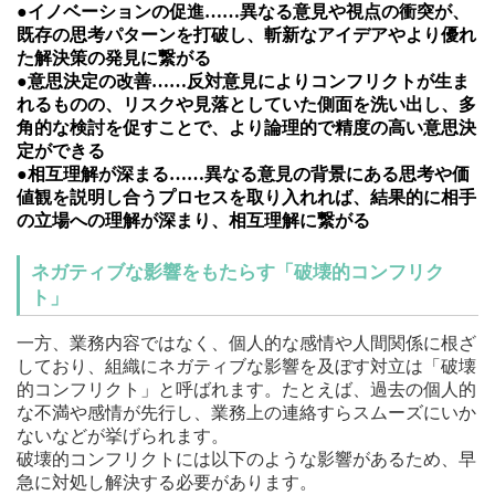
●イノベーションの促進……異なる意見や視点の衝突が、
既存の思考パターンを打破し、斬新なアイデアやより優れ
た解決策の発見に繋がる
●意思決定の改善……反対意見によりコンフリクトが生ま
れるものの、リスクや見落としていた側面を洗い出し、多
角的な検討を促すことで、より論理的で精度の高い意思決
定ができる
●相互理解が深まる……異なる意見の背景にある思考や価
値観を説明し合うプロセスを取り入れれば、結果的に相手
の立場への理解が深まり、相互理解に繋がる
ネガティブな影響をもたらす「破壊的コンフリク
ト」
一方、業務内容ではなく、個人的な感情や人間関係に根ざ
しており、組織にネガティブな影響を及ぼす対立は「破壊
的コンフリクト」と呼ばれます。たとえば、過去の個人的
な不満や感情が先行し、業務上の連絡すらスムーズにいか
ないなどが挙げられます。
破壊的コンフリクトには以下のような影響があるため、早
急に対処し解決する必要があります。