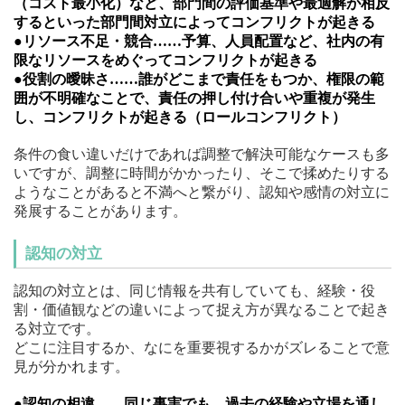
（コスト最小化）など、部門間の評価基準や最適解が相反
するといった部門間対立によってコンフリクトが起きる
●リソース不足・競合……予算、人員配置など、社内の有
限なリソースをめぐってコンフリクトが起きる
●役割の曖昧さ……誰がどこまで責任をもつか、権限の範
囲が不明確なことで、責任の押し付け合いや重複が発生
し、コンフリクトが起きる（ロールコンフリクト）
条件の食い違いだけであれば調整で解決可能なケースも多
いですが、調整に時間がかかったり、そこで揉めたりする
ようなことがあると不満へと繋がり、認知や感情の対立に
発展することがあります。
認知の対立
認知の対立とは、同じ情報を共有していても、経験・役
割・価値観などの違いによって捉え方が異なることで起き
る対立です。
どこに注目するか、なにを重要視するかがズレることで意
見が分かれます。
●認知の相違……同じ事実でも、過去の経験や立場を通し