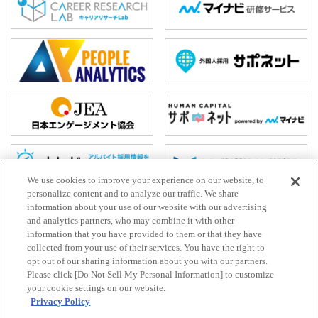
We use cookies to improve your experience on our website, to
personalize content and to analyze our traffic. We share
information about your use of our website with our advertising
and analytics partners, who may combine it with other
ホーム
information that you have provided to them or that they have
collected from your use of their services. You have the right to
お問い合わせ
opt out of our sharing information about you with our partners.
HR Trend Labとは
Please click [Do Not Sell My Personal Information] to customize
your cookie settings on our website.
プライバシーポリシー
Privacy Policy
利⽤規約