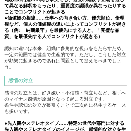
て異なる解釈をもったり、重要度の認識が異なったりする
ことでコンフリクトが起きる
●価値観の相違……仕事への向き合い方、優先順位、倫理
観など、個人の価値観の違いによってコンフリクトが起き
る（例: 「納期厳守」を最優先にする人と、「完璧な品
質」を最優先する人でコンフリクトが起きる）
認知の違いは本来、組織に多角的な視点をもたらすため、
一定の範囲では健全で生産的です。ただし、こうした対立
が頻繁に起きるのであれば問題として捉えるべきでしょ
う。
感情の対立
感情の対立とは、好き嫌い・不信感・苛立ちなど、相手へ
のマイナス感情が原因となって起こる対立です。
条件や認知の対立が長引くことで二次的に発生するケース
も多いです。
●先入観やステレオタイプ……特定の世代や部門に対する
先入観やステレオタイプのイメージが、感情的な対立を生