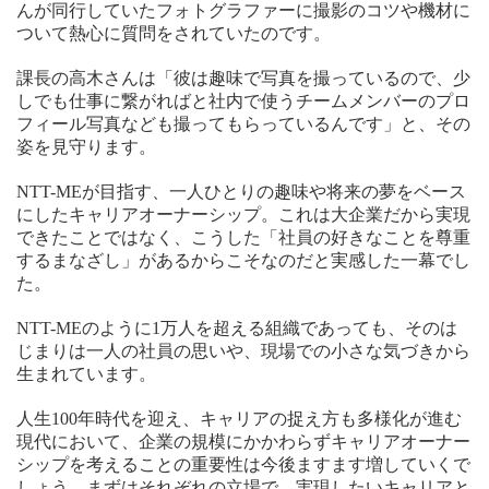
んが同行していたフォトグラファーに撮影のコツや機材に
ついて熱心に質問をされていたのです。
課長の高木さんは「彼は趣味で写真を撮っているので、少
しでも仕事に繋がればと社内で使うチームメンバーのプロ
フィール写真なども撮ってもらっているんです」と、その
姿を見守ります。
NTT-MEが目指す、一人ひとりの趣味や将来の夢をベース
にしたキャリアオーナーシップ。これは大企業だから実現
できたことではなく、こうした「社員の好きなことを尊重
するまなざし」があるからこそなのだと実感した一幕でし
た。
NTT-MEのように1万人を超える組織であっても、そのは
じまりは一人の社員の思いや、現場での小さな気づきから
生まれています。
人生100年時代を迎え、キャリアの捉え方も多様化が進む
現代において、企業の規模にかかわらずキャリアオーナー
シップを考えることの重要性は今後ますます増していくで
しょう。まずはそれぞれの立場で、実現したいキャリアと