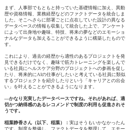
まず、人事部でもともと持っていた基礎情報に加え、異動
歴や資格情報、業務経歴などのファクトデータを統合しま
した。そこへさらに部署ごとに点在していた設計の異なる
データベースの情報も収集して統合した上で、アンケート
によって出身地や趣味、特技、将来の夢などのエモーショ
ナルなデータも加えることができるように構築したもので
す。
これにより、過去の経歴から適性のあるプロジェクトを発
見できるだけでなく、趣味で筋力トレーニングを楽しんで
いる社員にヘルスケア分野のプロジェクトへの参画を促し
たり、将来的にAIの仕事がしたいと考えている社員に類似
するプロジェクトを紹介したりという「キャリアとの出会
い」を叶えることができるようになります。
—かなり充実したデータベースですね。それがあれば、適
切かつ納得感のあるレコメンドで制度の利用も促進されそ
うです。
稲葉静香さん（以下、稲葉）：
実はそうもいかなかったん
です。制度を整備し、ファクトデータを整理して、エモー