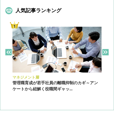
人気記事ランキング
マネジメント層
採
ン
管理職育成が若手社員の離職抑制のカギ～アン
企
ケートから紐解く役職間ギャッ...
2