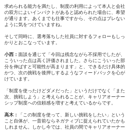
求められる能力を満たし、制度の利用によって本人と会社
の双方によいインパクトがあると認められた場合に、希望
が通ります。あくまでも仕事ですから、その点はブレない
ように気をつけていますね。
そして同時に、選考落ちした社員に対するフォローもしっ
かりとおこなっています。
小西：
面談を通じて「今回は残念ながら不採用でしたが、
こういった点は高く評価されました。さらにこういった部
分を伸ばすと可能性が高まります」と、できるだけ具体的
かつ、次の挑戦を後押しするようなフィードバックを心が
けています。
「制度を使ったけどダメだった」というだけでなく「また
次、挑戦しよう」と考えられることが、キャリアオーナー
シップ制度への信頼感を増すと考えているからです。
高木：
「この制度を使って、新しい挑戦をしたい」という
こと自体が、一昔前ならネガティブに捉えられていたかも
しれません。しかし今では、社員の間でキャリアオーナー