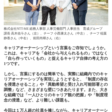
株式会社NTT-ME 総務人事部 人事労働部門 人事担当 育成グループ
課長 高木佑斗さん（左）、チーフ 小西康太さん（中左）、チーフ 稲葉
静香さん（中右）、前田尚暉さん（右）
キャリアオーナーシップという言葉をご存知でしょうか。
これは、キャリアを「会社から与えられるもの」ではなく
「自ら作っていくもの」と捉えるキャリア自律の考え方の
1つです。
しかし、言葉にするのは簡単でも、実際に組織内でのキャ
リアオーナーシップを実現しようとすると、「制度の存在
を浸透させること」や「異動希望と受け入れ可能部署との
調整」など、さまざまな壁につきあたります。また、大き
な組織では「一人ひとりのキャリア観の把握」や「制度理
念の浸透」など、より難しい課題も。
今回は１万人超の社員を擁しながら、キャリアオーナーシ