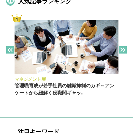
人気記事ランキング
マネジメント層
採
ン
管理職育成が若手社員の離職抑制のカギ～アン
企
ケートから紐解く役職間ギャッ...
2
注目キーワード