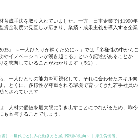
育成手法を取り入れていました。一方、日本企業では1990年
功型賃金制度の見直しが広まり、業績・成果主義を導入する企業
035』 ～一人ひとりが輝くために～」では「多様性の中からこ
功やイノベーションが湧き起こる」という記述があることか
りを志向していることがわかります（※2）。
ら、一人ひとりの能力を可視化して、それに合わせたスキル向
す。とくに、多様性が尊重される環境で育ってきた若手社員の
効とされています。
は、人材の価値を最大限に引き出すことにつながるため、昨今
にも寄与することでしょう。
白書）～世代ごとにみた働き方と雇用管理の動向～｜ 厚生労働省」