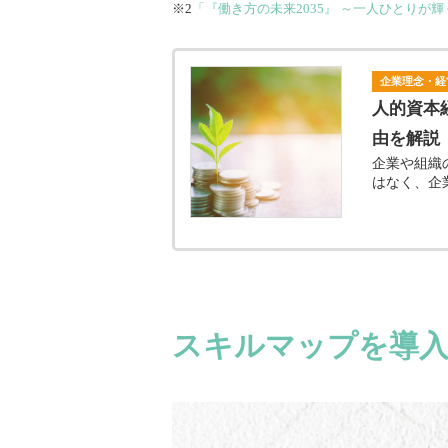
※2
「『働き方の未来2035』 ～一人ひとりが
企業理念・経
人的資本
由を解説
企業や組織
はなく、企
スキルマップを導入