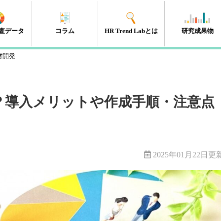
査データ
コラム
HR Trend Labとは
研究成果物
材開発
エンゲージメント
タレントマネジメント
組織開発
新人・若年層
人材開発・キャリア開発
採用・雇用
HRテック
マネジメント層
リーダーシップ
人事制度
経営・戦略
働き方改革
（41件）
（18件）
（11件）
（17件）
（35件）
（15件）
（32件）
（32件）
（10件）
（13件）
（10件）
（98件）
？導入メリットや作成手順・注意点
2025年01月22日更