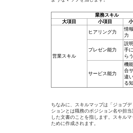
業務スキル
大項目
小項目
情
ヒアリング力
力
説
プレゼン能力
手
営業スキル
ら
機
合
サービス能力
違
る
ちなみに、スキルマップは「ジョブデ
ションとは職務のポジション名や担当
した文書のことを指します。スキルマ
ために作成されます。