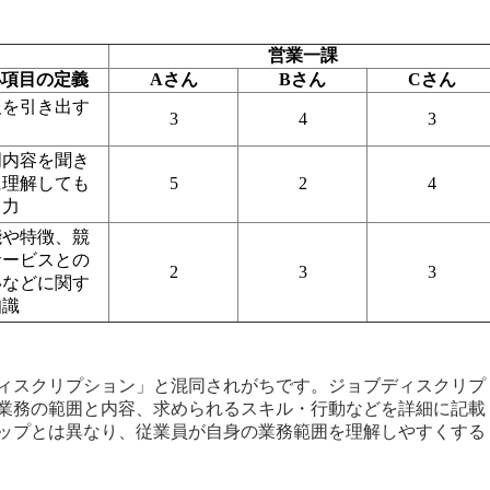
営業一課
小項目の定義
Aさん
Bさん
Cさん
報を引き出す
3
4
3
明内容を聞き
に理解しても
5
2
4
う力
能や特徴、競
サービスとの
2
3
3
いなどに関す
知識
ィスクリプション」と混同されがちです。ジョブディスクリプ
業務の範囲と内容、求められるスキル・行動などを詳細に記載
ップとは異なり、従業員が自身の業務範囲を理解しやすくする