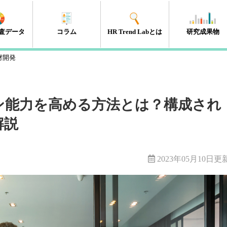
査データ
コラム
HR Trend Labとは
研究成果物
材開発
エンゲージメント
タレントマネジメント
組織開発
新人・若年層
人材開発・キャリア開発
採用・雇用
HRテック
マネジメント層
リーダーシップ
人事制度
経営・戦略
働き方改革
（41件）
（18件）
（11件）
（17件）
（35件）
（15件）
（32件）
（32件）
（10件）
（13件）
（10件）
（98件）
ン能力を高める方法とは？構成され
解説
2023年05月10日更