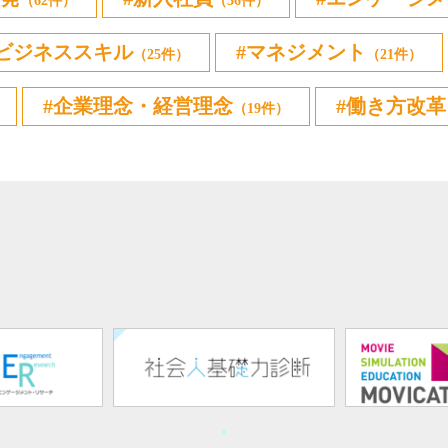
（62件）
（36件）
ビジネススキル
マネジメント
（25件）
（21件）
企業理念・経営理念
働き方改革
（19件）