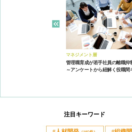
ト層
マネジメント層
にあたって押さえておきたい
管理職育成が若手社員の離職抑
指導方法の例
～アンケートから紐解く役職間ギャ
注目キーワード
人材開発
組織開