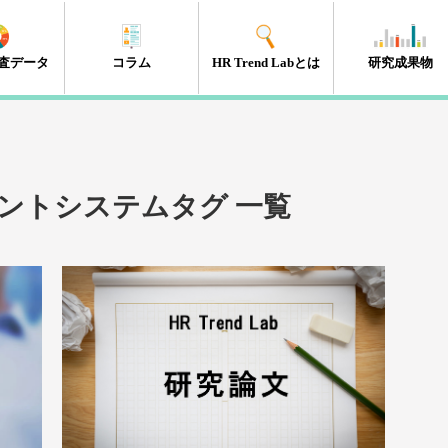
査データ
コラム
HR Trend Labとは
研究成果物
エンゲージメント
タレントマネジメント
組織開発
新人・若年層
人材開発・キャリア開発
採用・雇用
HRテック
マネジメント層
リーダーシップ
人事制度
経営・戦略
働き方改革
（41件）
（18件）
（11件）
（17件）
（35件）
（15件）
（32件）
（32件）
（10件）
（13件）
（10件）
（98件）
ントシステムタグ 一覧