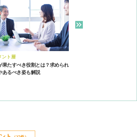
メント層
新人・若年層
が果たすべき役割とは？求められ
若手社員をどう育てる？活
やあるべき姿も解説
を育成する3つのポイント
ント