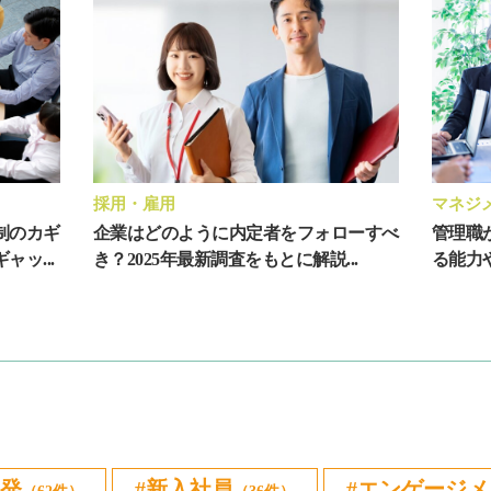
採用・雇用
マネジ
制のカギ
企業はどのように内定者をフォローすべ
管理職
ッ...
き？2025年最新調査をもとに解説...
る能力
発
新入社員
エンゲージメ