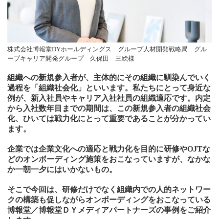
株式会社博報堂DYホールディングス グループ人材開発戦略局 グル
ープキャリア開発グループ 久保田 三絵様
組織への新規参入者が、主体的にその組織に馴染んでいく
過程を「組織社会化」といいます。私たちにとって身近な
例が、新入社員やキャリア入社社員の組織適応です。内定
から入社数年目までの期間は、この新規参入者の組織社会
化、ひいては戦力化にとって重要であることが分かってい
ます。
企業では企業文化への適応と戦力化を目的に研修やOJTな
どのオンボーディング施策をおこなっていますが、なかな
か一朝一夕にはいかないもの。
そこで今回は、研修だけでなく組織内での人的ネットワー
クの構築も促しながらオンボーディングをおこなっている
博報堂／博報堂ＤＹメディアパートナーズの事例をご紹介