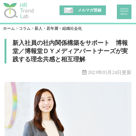
メルマガ登録
MENU
ホーム
コラム
新人・若年層
組織社会化
新入社員の社内関係構築をサポート 博報
堂／博報堂ＤＹメディアパートナーズが実
践する理念共感と相互理解
2023年05月24日更新