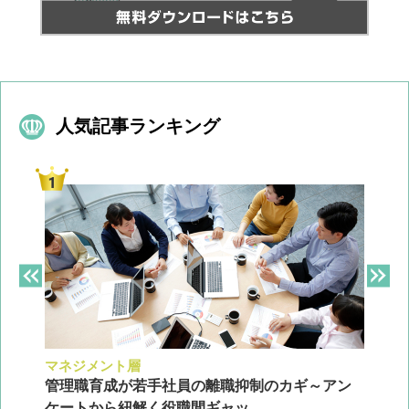
人気記事ランキング
マネジメント層
採
ン
管理職育成が若手社員の離職抑制のカギ～アン
企
ケートから紐解く役職間ギャッ...
2