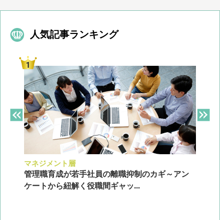
人気記事ランキング
マネジメント層
採
ン
管理職育成が若手社員の離職抑制のカギ～アン
企
ケートから紐解く役職間ギャッ...
2