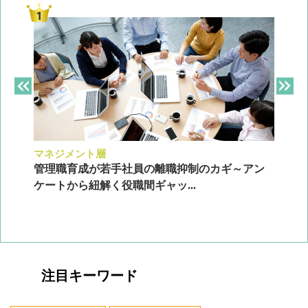
マネジメント層
採
ン
管理職育成が若手社員の離職抑制のカギ～アン
企
ケートから紐解く役職間ギャッ...
2
注目キーワード