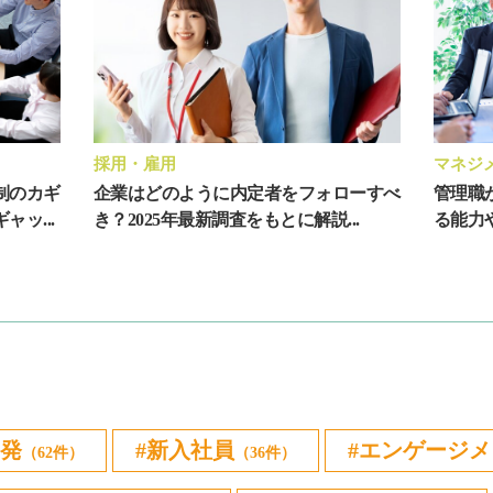
採用・雇用
マネジ
制のカギ
企業はどのように内定者をフォローすべ
管理職
ッ...
き？2025年最新調査をもとに解説...
る能力
発
新入社員
エンゲージメ
（62件）
（36件）