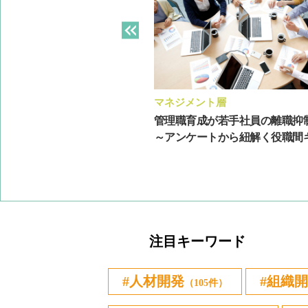
ト層
マネジメント層
にあたって押さえておきたい
管理職育成が若手社員の離職抑
指導方法の例
～アンケートから紐解く役職間ギャ
注目キーワード
人材開発
組織開
（105件）