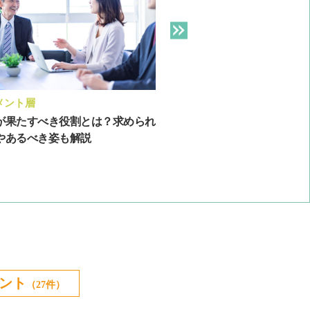
メント層
新人・若年層
が果たすべき役割とは？求められ
若手社員をどう育てる？活
やあるべき姿も解説
を育成する3つのポイント
ント
（27件）