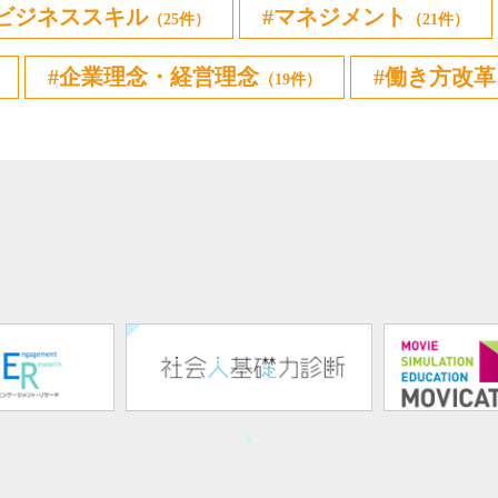
ビジネススキル
マネジメント
（25件）
（21件）
企業理念・経営理念
働き方改革
（19件）