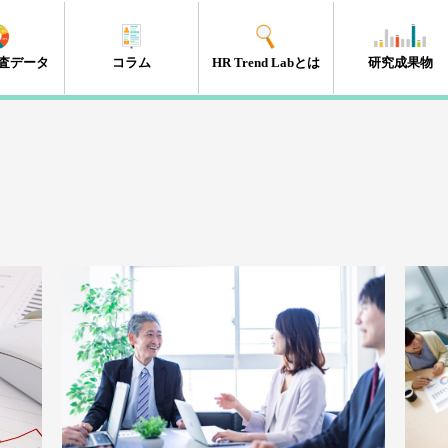
査データ
コラム
HR Trend Labとは
研究成果物
エンゲージメント
タレントマネジメント
組織開発
新人・若年層
人材開発・キャリア開発
採用・雇用
HRテック
マネジメント層
リーダーシップ
人事制度
経営・戦略
働き方改革
（41件）
（18件）
（11件）
（17件）
（35件）
（15件）
（32件）
（32件）
（10件）
（13件）
（10件）
（98件）