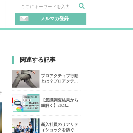
メルマガ登録
関連する記事
プロアクティブ行動
とは？プロアクテ...
新
【意識調査結果から
紐解く】2023...
新入社員のリアリテ
ィショックを防ぐ...