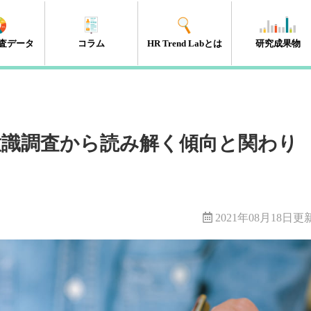
査データ
コラム
HR Trend Labとは
研究成果物
エンゲージメント
タレントマネジメント
組織開発
新人・若年層
人材開発・キャリア開発
採用・雇用
HRテック
マネジメント層
リーダーシップ
人事制度
経営・戦略
働き方改革
（41件）
（18件）
（11件）
（17件）
（35件）
（15件）
（32件）
（32件）
（10件）
（13件）
（10件）
（98件）
員意識調査から読み解く傾向と関わり
2021年08月18日更