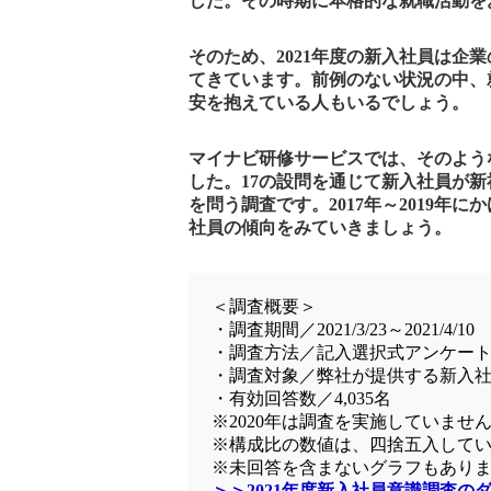
した。その時期に本格的な就職活動をお
そのため、2021年度の新入社員は企
てきています。前例のない状況の中、
安を抱えている人もいるでしょう。
マイナビ研修サービスでは、そのような2
した。17の設問を通じて新入社員が
を問う調査です。2017年～2019年
社員の傾向をみていきましょう。
＜調査概要＞
・調査期間／2021/3/23～2021/4/10
・調査方法／記入選択式アンケー
・調査対象／弊社が提供する新入
・有効回答数／4,035名
※2020年は調査を実施していませ
※構成比の数値は、四捨五入してい
※未回答を含まないグラフもあり
＞＞2021年度新入社員意識調査の