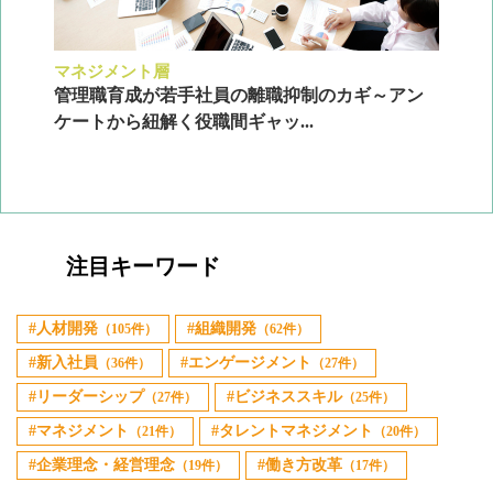
マネジメント層
採
ン
管理職育成が若手社員の離職抑制のカギ～アン
企
ケートから紐解く役職間ギャッ...
2
注目キーワード
人材開発
組織開発
（105件）
（62件）
新入社員
エンゲージメント
（36件）
（27件）
リーダーシップ
ビジネススキル
（27件）
（25件）
マネジメント
タレントマネジメント
（21件）
（20件）
企業理念・経営理念
働き方改革
（19件）
（17件）