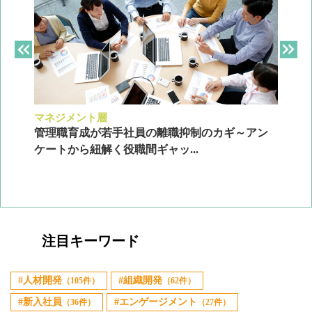
マネジメント層
採
ン
管理職育成が若手社員の離職抑制のカギ～アン
企
ケートから紐解く役職間ギャッ...
2
注目キーワード
人材開発
組織開発
（105件）
（62件）
新入社員
エンゲージメント
（36件）
（27件）