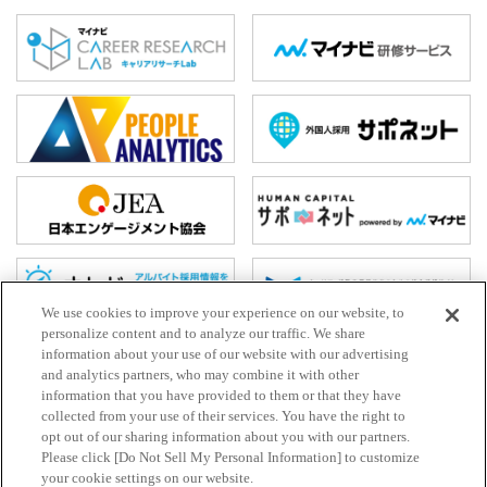
We use cookies to improve your experience on our website, to
personalize content and to analyze our traffic. We share
information about your use of our website with our advertising
and analytics partners, who may combine it with other
ホーム
information that you have provided to them or that they have
お問い合わせ
collected from your use of their services. You have the right to
opt out of our sharing information about you with our partners.
HR Trend Labとは
Please click [Do Not Sell My Personal Information] to customize
your cookie settings on our website.
プライバシーポリシー