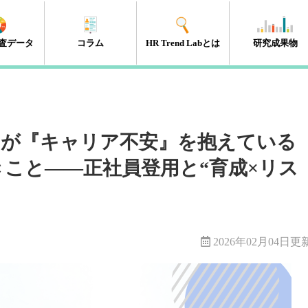
査データ
コラム
HR Trend Labとは
研究成果物
エンゲージメント
タレントマネジメント
組織開発
新人・若年層
人材開発・キャリア開発
採用・雇用
HRテック
マネジメント層
リーダーシップ
人事制度
経営・戦略
働き方改革
（41件）
（18件）
（11件）
（17件）
（35件）
（15件）
（32件）
（32件）
（10件）
（13件）
（10件）
（98件）
5％が『キャリア不安』を抱えている
こと――正社員登用と“育成×リス
2026年02月04日更