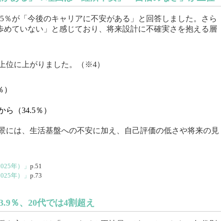
.5％が「今後のキャリアに不安がある」と回答しました。さら
を歩めていない」と感じており、将来設計に不確実さを抱える層
）
上位に上がりました。（※4）
％）
）
ら（34.5％）
景には、生活基盤への不安に加え、自己評価の低さや将来の見
025年）」
p.51
025年）」
p.73
.9％、20代では4割超え