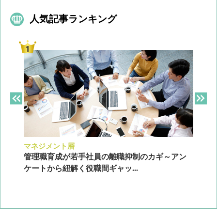
人気記事ランキング
マネジメント層
採
ン
管理職育成が若手社員の離職抑制のカギ～アン
企
ケートから紐解く役職間ギャッ...
2